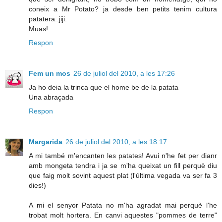
coneix a Mr Potato? ja desde ben petits tenim cultura
patatera..jiji.
Muas!
Respon
Fem un mos
26 de juliol del 2010, a les 17:26
Ja ho deia la trinca que el home be de la patata
Una abraçada
Respon
Margarida
26 de juliol del 2010, a les 18:17
A mi també m'encanten les patates! Avui n'he fet per dianr
amb mongeta tendra i ja se m'ha queixat un fill perquè diu
que faig molt sovint aquest plat (l'última vegada va ser fa 3
dies!)
A mi el senyor Patata no m'ha agradat mai perquè l'he
trobat molt hortera. En canvi aquestes "pommes de terre"