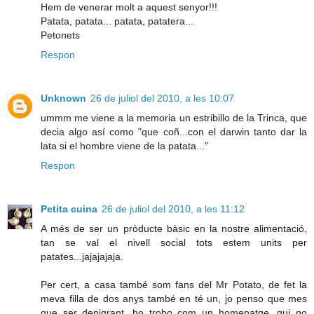
Hem de venerar molt a aquest senyor!!!
Patata, patata... patata, patatera...
Petonets
Respon
Unknown
26 de juliol del 2010, a les 10:07
ummm me viene a la memoria un estribillo de la Trinca, que
decia algo así como "que coñ...con el darwin tanto dar la
lata si el hombre viene de la patata..."
Respon
Petita cuina
26 de juliol del 2010, a les 11:12
A més de ser un pròducte bàsic en la nostre alimentació,
tan se val el nivell social tots estem units per
patates...jajajajaja.
Per cert, a casa també som fans del Mr Potato, de fet la
meva filla de dos anys també en té un, jo penso que mes
que ser denigrant, ho trobo com un homenatge, qui no