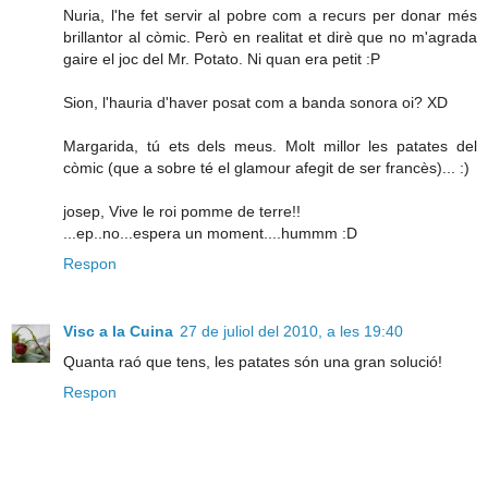
Nuria, l'he fet servir al pobre com a recurs per donar més
brillantor al còmic. Però en realitat et dirè que no m'agrada
gaire el joc del Mr. Potato. Ni quan era petit :P
Sion, l'hauria d'haver posat com a banda sonora oi? XD
Margarida, tú ets dels meus. Molt millor les patates del
còmic (que a sobre té el glamour afegit de ser francès)... :)
josep, Vive le roi pomme de terre!!
...ep..no...espera un moment....hummm :D
Respon
Visc a la Cuina
27 de juliol del 2010, a les 19:40
Quanta raó que tens, les patates són una gran solució!
Respon