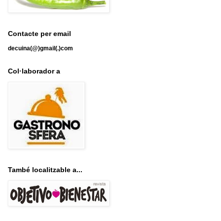
Contacte per email
decuina(@)gmail(.)com
Col·laborador a
També localitzable a...