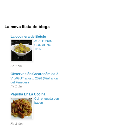
La meva llista de blogs
La cocinera de Bétulo
ACEITUNAS
CON ALIÑO
THAI
Fa 1 dia
Observación Gastronómica 2
VILAGUT agosto 2026 (Vilafranca
del Penedés)
Fa 1 dia
Paprika En La Cocina
Col rehogada con
bacon
Fa 3 dies