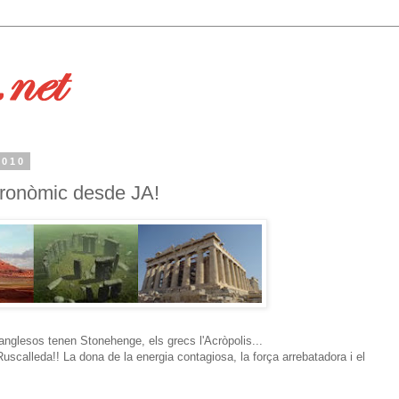
2010
stronòmic desde JA!
anglesos tenen Stonehenge, els grecs l'Acròpolis...
uscalleda!! La dona de la energia contagiosa, la força arrebatadora i el