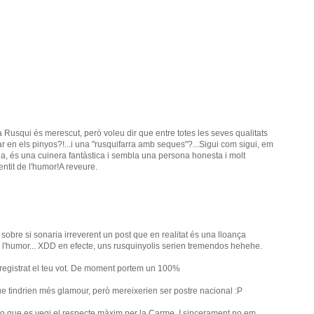
 Rusqui és merescut, però voleu dir que entre totes les seves qualitats
r en els pinyos?!...i una "rusquifarra amb seques"?...Sigui com sigui, em
a, és una cuinera fantàstica i sembla una persona honesta i molt
ntit de l'humor!A reveure.
obre si sonaria irreverent un post que en realitat és una lloança
e l'humor... XDD en efecte, uns rusquinyolis serien tremendos hehehe.
egistrat el teu vot. De moment portem un 100%
ue tindrien més glamour, però mereixerien ser postre nacional :P
ro que es vegi el respecte màxim per la Carme. I sincerament no em