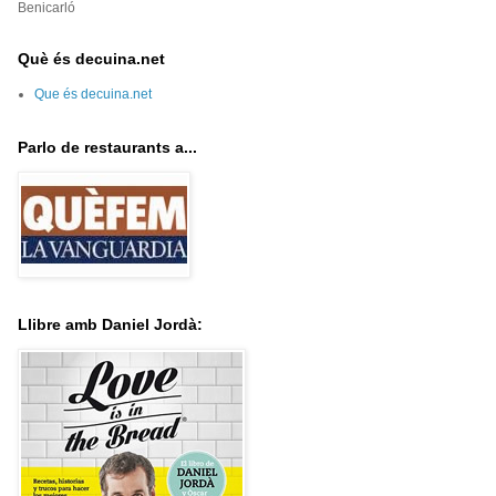
Benicarló
Què és decuina.net
Que és decuina.net
Parlo de restaurants a...
Llibre amb Daniel Jordà: