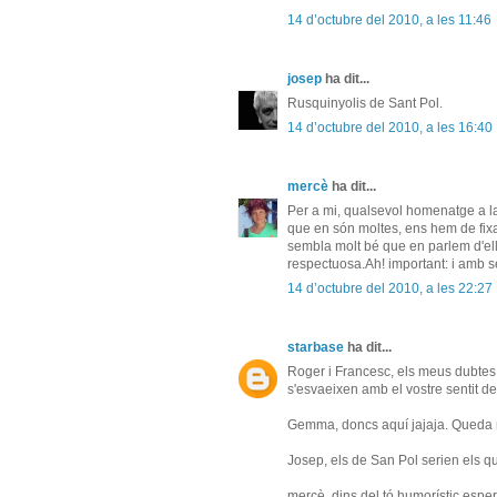
14 d’octubre del 2010, a les 11:46
josep
ha dit...
Rusquinyolis de Sant Pol.
14 d’octubre del 2010, a les 16:40
mercè
ha dit...
Per a mi, qualsevol homenatge a la
que en són moltes, ens hem de fixa
sembla molt bé que en parlem d'ell
respectuosa.Ah! important: i amb se
14 d’octubre del 2010, a les 22:27
starbase
ha dit...
Roger i Francesc, els meus dubtes s
s'esvaeixen amb el vostre sentit d
Gemma, doncs aquí jajaja. Queda r
Josep, els de San Pol serien els q
mercè, dins del tó humorístic espe