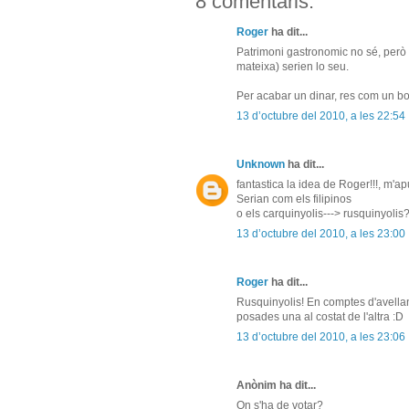
8 comentaris:
Roger
ha dit...
Patrimoni gastronomic no sé, però 
mateixa) serien lo seu.
Per acabar un dinar, res com un bo
13 d’octubre del 2010, a les 22:54
Unknown
ha dit...
fantastica la idea de Roger!!!, m'ap
Serian com els filipinos
o els carquinyolis---> rusquinyolis
13 d’octubre del 2010, a les 23:00
Roger
ha dit...
Rusquinyolis! En comptes d'avellan
posades una al costat de l'altra :D
13 d’octubre del 2010, a les 23:06
Anònim ha dit...
On s'ha de votar?