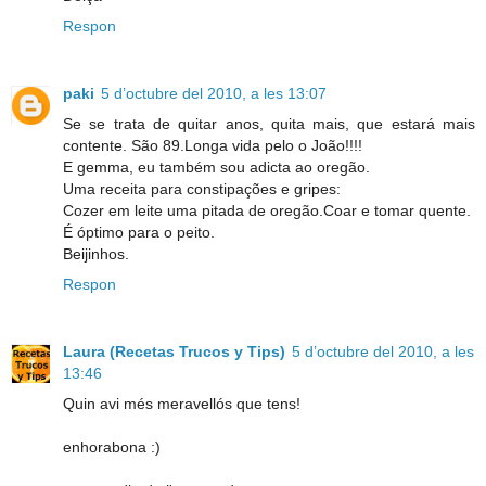
Respon
paki
5 d’octubre del 2010, a les 13:07
Se se trata de quitar anos, quita mais, que estará mais
contente. São 89.Longa vida pelo o João!!!!
E gemma, eu também sou adicta ao oregão.
Uma receita para constipações e gripes:
Cozer em leite uma pitada de oregão.Coar e tomar quente.
É óptimo para o peito.
Beijinhos.
Respon
Laura (Recetas Trucos y Tips)
5 d’octubre del 2010, a les
13:46
Quin avi més meravellós que tens!
enhorabona :)