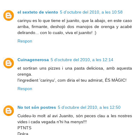
el sexteto de viento
5 d’octubre del 2010, a les 10:58
carinyu es lo que tiene el juanito, que la abajo, en este caso
arriba, firmante, deshojó dos manojos de orenga y acabé
delirando... con lo cualo, viva el juanito! :)
Respon
Cuinagenerosa
5 d’octubre del 2010, a les 12:14
et sortiran uns pizzes i una pasta deliciosa, amb aquesta
orenga.
l'ingredient 'carinyu', com diria el teu admirat, ÉS MÀGIC!
Respon
No tot són postres
5 d’octubre del 2010, a les 12:50
Cuideu-lo molt al avi Juanito, són peces clau a les nostres
vides i cada vegada n'hi ha menys!!!
PTNTS
Dolça