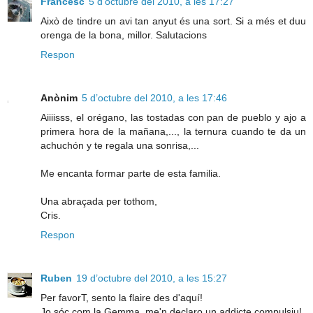
Francesc
5 d’octubre del 2010, a les 17:27
Això de tindre un avi tan anyut és una sort. Si a més et duu
orenga de la bona, millor. Salutacions
Respon
Anònim
5 d’octubre del 2010, a les 17:46
Aiiiisss, el orégano, las tostadas con pan de pueblo y ajo a
primera hora de la mañana,..., la ternura cuando te da un
achuchón y te regala una sonrisa,...
Me encanta formar parte de esta familia.
Una abraçada per tothom,
Cris.
Respon
Ruben
19 d’octubre del 2010, a les 15:27
Per favorT, sento la flaire des d'aquí!
Jo sóc com la Gemma, me'n declaro un addicte compulsiu!