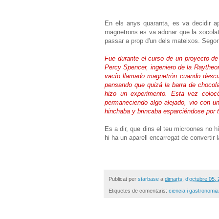
En els anys quaranta, es va decidir ap
magnetrons es va adonar que la xocolat
passar a prop d'un dels mateixos. Segon
Fue durante el curso de un proyecto de 
Percy Spencer, ingeniero de la Raytheo
vacío llamado magnetrón cuando descubr
pensando que quizá la barra de chocol
hizo un experimento. Esta vez colocó
permaneciendo algo alejado, vio con u
hinchaba y brincaba esparciéndose por to
Es a dir, que dins el teu microones no hi
hi ha un aparell encarregat de convertir l
Publicat per
starbase
a
dimarts, d’octubre 05,
Etiquetes de comentaris:
ciencia i gastronomia