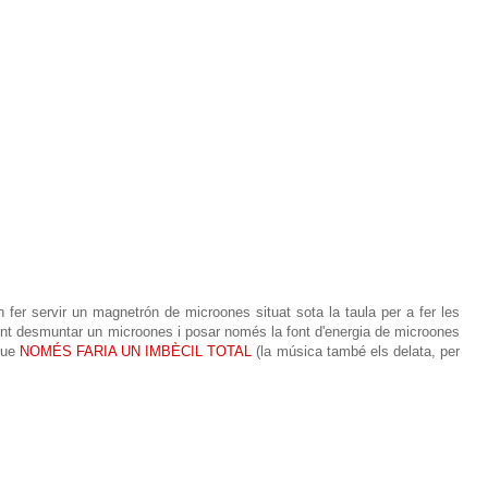
 fer servir un magnetrón de microones situat sota la taula per a fer les
ent desmuntar un microones i posar només la font d'energia de microones
 que
NOMÉS FARIA UN IMBÈCIL TOTAL
(la música també els delata, per