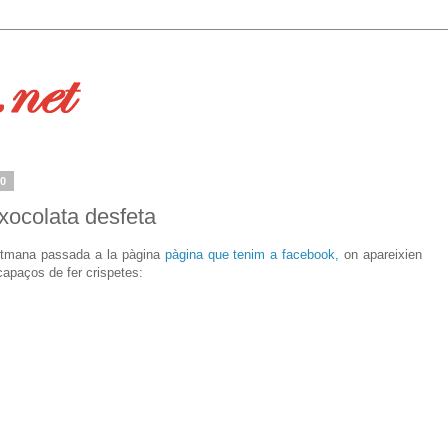
10
a xocolata desfeta
 setmana passada a la pàgina
pàgina que tenim a facebook,
on apareixien
capaços de fer crispetes: