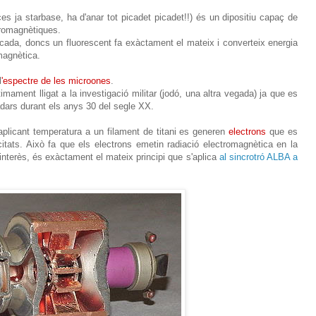
s ja starbase, ha d'anar tot picadet picadet!!) és un dipositiu capaç de
tromagnètiques.
cada, doncs un fluorescent fa exàctament el mateix i converteix energia
magnètica.
l
'espectre de les microones
.
mament lligat a la investigació militar (jodó, una altra vegada) ja que es
adars durant els anys 30 del segle XX.
aplicant temperatura a un filament de titani es generen
electrons
que es
ocitats. Això fa que els electrons emetin radiació electromagnètica en la
 interès, és exàctament el mateix principi que s'aplica
al sincrotró ALBA a