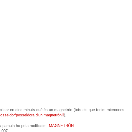
xplicar en cinc minuts qué és un magnetrón (tots els que tenim microones
posseidor/posseidora d'un magnetrón!!
).
 paraula ho peta moltíssim:
MAGNETRÓN.
e 007.