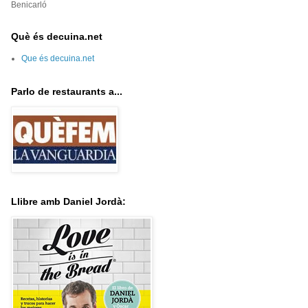
Benicarló
Què és decuina.net
Que és decuina.net
Parlo de restaurants a...
Llibre amb Daniel Jordà: