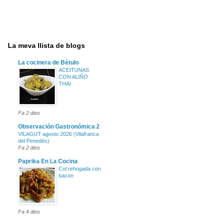
La meva llista de blogs
La cocinera de Bétulo
ACEITUNAS
CON ALIÑO
THAI
Fa 2 dies
Observación Gastronómica 2
VILAGUT agosto 2026 (Vilafranca
del Penedés)
Fa 2 dies
Paprika En La Cocina
Col rehogada con
bacon
Fa 4 dies