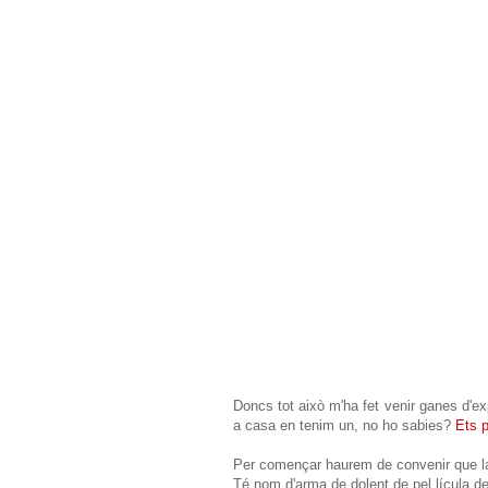
Doncs tot això m'ha fet venir ganes d'e
a casa en tenim un, no ho sabies?
Ets 
Per començar haurem de convenir que la
Té nom d'arma de dolent de pel.lícula d