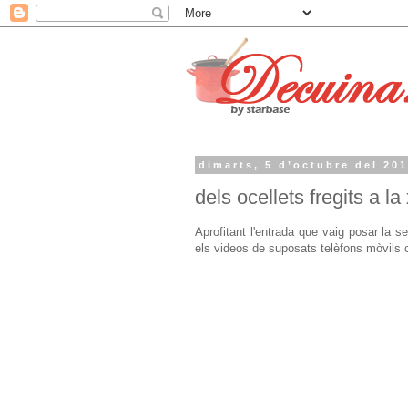
dimarts, 5 d’octubre del 20
dels ocellets fregits a l
Aprofitant l'entrada que vaig posar la
els videos de suposats telèfons mòvils 