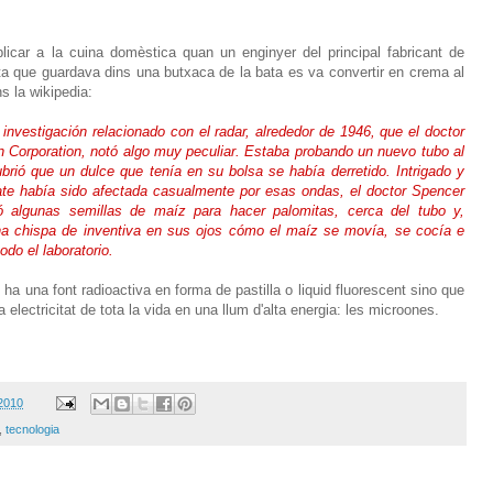
licar a la cuina domèstica quan un enginyer del principal fabricant de
a que guardava dins una butxaca de la bata es va convertir en crema al
s la wikipedia:
investigación relacionado con el radar, alrededor de 1946, que el doctor
n Corporation, notó algo muy peculiar. Estaba probando un nuevo tubo al
ió que un dulce que tenía en su bolsa se había derretido. Intrigado y
ate había sido afectada casualmente por esas ondas, el doctor Spencer
 algunas semillas de maíz para hacer palomitas, cerca del tubo y,
na chispa de inventiva en sus ojos cómo el maíz se movía, se cocía e
do el laboratorio.
 ha una font radioactiva en forma de pastilla o liquid fluorescent sino que
a electricitat de tota la vida en una llum d'alta energia: les microones.
 2010
,
tecnologia