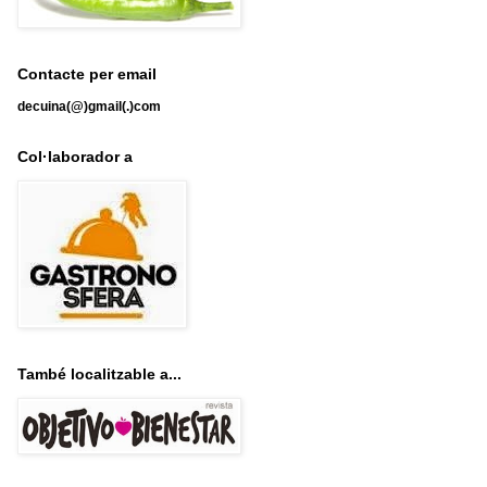
Contacte per email
decuina(@)gmail(.)com
Col·laborador a
També localitzable a...