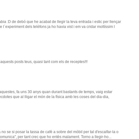
bia :D de debó que he acabat de llegir la teva entrada i estic per llençar
de l´experiment dels telèfons ja ho havia vist i em va cridar moltíssim l
 aquests posts teus, quasi tant com els de receptes!!!
questes, fa uns 30 anys quan durant bastants de temps, vaig estar
ècdotes que al lligar el món de la física amb les coses del dia-dia,
ja no se si posar la tassa de cafè a sobre del mòbil per tal d'escalfar-la o
omunica", per tant crec que ho entès malament. Torno a llegir-ho...