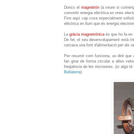
Doncs el
magnetrón
(a veure si començe
convertir energia elèctrica en ones elec
Fins aquí cap cosa especialment sofisti
elèctrica en llum que és energia electro
La
gràcia magnetrónica
és que ho fa en 
De fet, el seu desenvolupament està ínti
cercava una font d'alimentació per als r
Per resumir com funciona, us dirè que 
fan girar de forma circular a altes vel
freqüència de les microones. (si algú té
Bellaterra
).