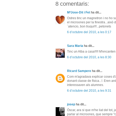
8 comentaris:
MªJose-Dit i Fet
ha dit...
Ostres tinc un magnetron i no ho sa
el microones per la finestra...això 
´atencio, bon truqui!!!...petonets
6 d’octubre del 2010, a les 0:17
Sara Maria
ha dit...
Tinc un Alba a casa!!!!! M'encanten
6 d’octubre del 2010, a les 8:30
Ricard Sampere
ha dit...
Com m'agradava explicar coses d'a
donant classe de física...!. Eren an
interessaven als alumnes.
6 d’octubre del 2010, a les 9:31
josep
ha dit...
Òscar, ara si que m'he liat del tot, 
parlar al microones, que sempre "c