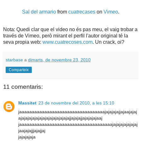
Sal del armario
from
cuatrecases
on
Vimeo
.
Nota: Quedi clar que el video no és pas meu, el vaig trobar a
través de Vimeo, però mirant el perfil l'autor original té la
seva propia web:
www.cuatrecoses.com
. Un crack, oi?
starbase
a
dimarts, de novembre 23, 2010
Comparteix
11 comentaris:
Massitet
23 de novembre del 2010, a les 15:10
jaaaaaaaaaaaaaaaaaaaaaaaaaaaaaaaaaajajajajajjajaajajaj
ajajajajajajajajajajajajajajajjajajajjajajajajaaj
jaaaaaaaaaaaaaaaaaaaaaaaaaaaaaaaaaaaaajajajajajajajaj
jaajajajjjajajjaj
jajajajaja