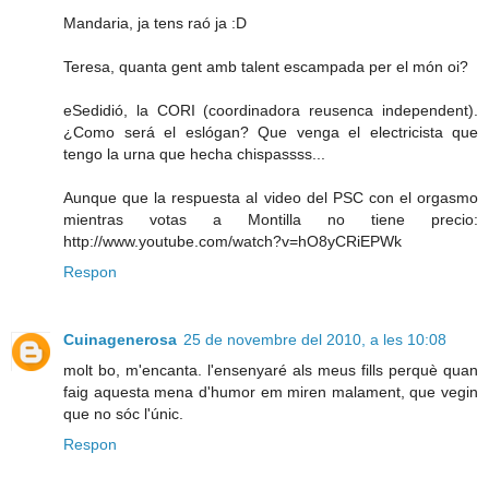
Mandaria, ja tens raó ja :D
Teresa, quanta gent amb talent escampada per el món oi?
eSedidió, la CORI (coordinadora reusenca independent).
¿Como será el eslógan? Que venga el electricista que
tengo la urna que hecha chispassss...
Aunque que la respuesta al video del PSC con el orgasmo
mientras votas a Montilla no tiene precio:
http://www.youtube.com/watch?v=hO8yCRiEPWk
Respon
Cuinagenerosa
25 de novembre del 2010, a les 10:08
molt bo, m'encanta. l'ensenyaré als meus fills perquè quan
faig aquesta mena d'humor em miren malament, que vegin
que no sóc l'únic.
Respon