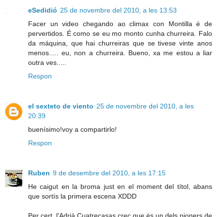
eSedidió
25 de novembre del 2010, a les 13:53
Facer un video chegando ao climax con Montilla é de
pervertidos. É como se eu mo monto cunha churreira. Falo
da máquina, que hai churreiras que se tivese vinte anos
menos..... eu, non a churreira. Bueno, xa me estou a liar
outra ves.....
Respon
el sexteto de viento
25 de novembre del 2010, a les
20:39
buenísimo!voy a compartirlo!
Respon
Ruben
9 de desembre del 2010, a les 17:15
He caigut en la broma just en el moment del títol, abans
que sortís la primera escena XDDD
Per cert, l'Adrià Cuatrecasas crec que és un dels pioners de