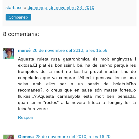
starbase
a
diumenge, de novembre 28, 2010
Comparteix
8 comentaris:
mercè
28 de novembre del 2010, a les 15:56
Aquesta ruleta rusa gastronòmica és molt enginyosa i
exitosa.El plat és boníssim!, bé, ha de ser-ho perquè les
trompetes de la mort no les he provat mai.En tinc de
congelades que va comprar l'Albert i pensava fer-ne una
salsa amb elles per a un pastís de bolets.M'ho
recomanes?, o creus que en salsa són massa fortes..o
fluixes...?.Aquesta carmanyola està molt ben pensada,
quan tenim "restes" a la nevera li toca a l'enginy fer la
feina!a reveure.
Respon
Gemma
28 de novembre del 2010, a les 16:20