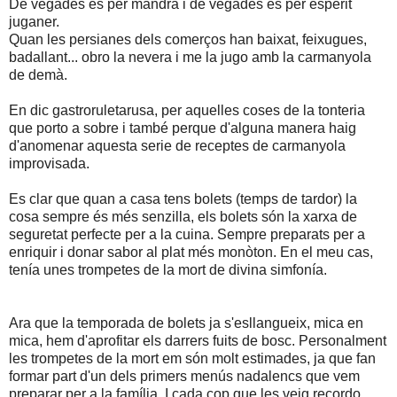
De vegades és per mandra i de vegades és per esperit
juganer.
Quan les persianes dels comerços han baixat, feixugues,
badallant... obro la nevera i me la jugo amb la carmanyola
de demà.
En dic gastroruletarusa, per aquelles coses de la tonteria
que porto a sobre i també perque d'alguna manera haig
d'anomenar aquesta serie de receptes de carmanyola
improvisada.
Es clar que quan a casa tens bolets (temps de tardor) la
cosa sempre és més senzilla, els bolets són la xarxa de
seguretat perfecte per a la cuina. Sempre preparats per a
enriquir i donar sabor al plat més monòton. En el meu cas,
tenía unes trompetes de la mort de divina simfonía.
Ara que la temporada de bolets ja s'esllangueix, mica en
mica, hem d'aprofitar els darrers fuits de bosc. Personalment
les trompetes de la mort em són molt estimades, ja que fan
formar part d'un dels primers menús nadalencs que vem
preparar per a la família. I cada cop que les veig recordo