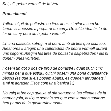
Sal, oli, pebre vermell de la Vera
Procediment:
Tallem el pit de pollastre en tires fines, similar a com ho
fariem si anèssim a preparar un curry. De fet la idea és la de
fer un curry però amb pebre vermell.
En una cassola, sofregim el porro amb oli fins que està tou.
Aleshores li afegim una culleradeta de pebre vermell durant
uns segons. Afegim les tires de pollastre salpebrades i els hi
donem unes voltetes.
Posem un got o dos de brou de pollastre i quan faltin cinc
minuts per a que estigui cuit hi posem una bona quantitat de
pèsols (es que si els posem abans, es queden arrugadets i
a mi m'agraden llisos com una 'canica') :)
No vaig rebre cap queixa al dia seguent a les clientes de la
carmanyola, així que sembla ser que vem tornar a sortir-ne
ben parats de la gastroruletarusa!!