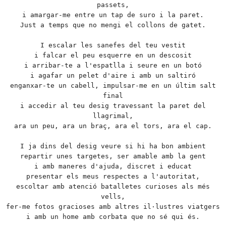
passets,
i amargar-me entre un tap de suro i la paret.
Just a temps que no mengi el collons de gatet.
I escalar les sanefes del teu vestit
i falcar el peu esquerre en un descosit
i arribar-te a l'espatlla i seure en un botó
i agafar un pelet d'aire i amb un saltiró
enganxar-te un cabell, impulsar-me en un últim salt
final
i accedir al teu desig travessant la paret del
llagrimal,
ara un peu, ara un braç, ara el tors, ara el cap.
I ja dins del desig veure si hi ha bon ambient
repartir unes targetes, ser amable amb la gent
i amb maneres d'ajuda, discret i educat
presentar els meus respectes a l'autoritat,
escoltar amb atenció batalletes curioses als més
vells,
fer-me fotos gracioses amb altres il·lustres viatgers
i amb un home amb corbata que no sé qui és.