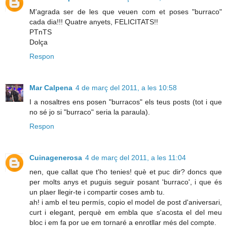
M'agrada ser de les que veuen com et poses "burraco"
cada dia!!! Quatre anyets, FELICITATS!!
PTnTS
Dolça
Respon
Mar Calpena
4 de març del 2011, a les 10:58
I a nosaltres ens posen "burracos" els teus posts (tot i que
no sé jo si "burraco" seria la paraula).
Respon
Cuinagenerosa
4 de març del 2011, a les 11:04
nen, que callat que t'ho tenies! què et puc dir? doncs que
per molts anys et puguis seguir posant 'burraco', i que és
un plaer llegir-te i compartir coses amb tu.
ah! i amb el teu permís, copio el model de post d'aniversari,
curt i elegant, perquè em embla que s'acosta el del meu
bloc i em fa por ue em tornaré a enrotllar més del compte.