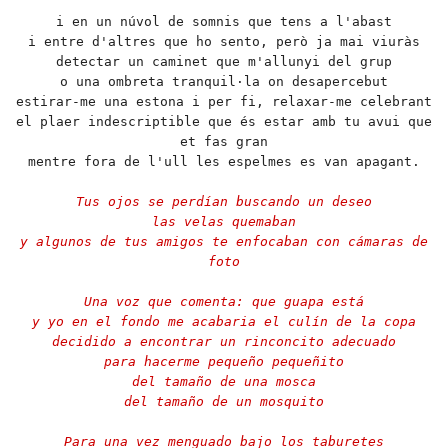
i en un núvol de somnis que tens a l'abast
i entre d'altres que ho sento, però ja mai viuràs
detectar un caminet que m'allunyi del grup
o una ombreta tranquil·la on desapercebut
estirar-me una estona i per fi, relaxar-me celebrant
el plaer indescriptible que és estar amb tu avui que
et fas gran
mentre fora de l'ull les espelmes es van apagant.
Tus ojos se perdían buscando un deseo
las velas quemaban
y algunos de tus amigos te enfocaban con cámaras de
foto
Una voz que comenta: que guapa está
y yo en el fondo me acabaria el culín de la copa
decidido a encontrar un rinconcito adecuado
para hacerme pequeño pequeñito
del tamaño de una mosca
del tamaño de un mosquito
Para una vez menguado bajo los taburetes