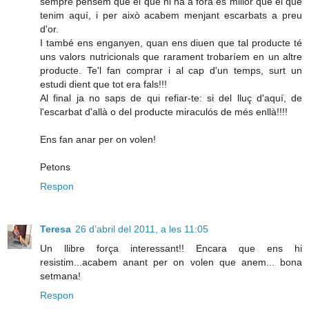
sempre pensem que el que hi ha a fora és millor que el que
tenim aquí, i per això acabem menjant escarbats a preu
d'or.
I també ens enganyen, quan ens diuen que tal producte té
uns valors nutricionals que rarament trobaríem en un altre
producte. Te'l fan comprar i al cap d'un temps, surt un
estudi dient que tot era fals!!!
Al final ja no saps de qui refiar-te: si del lluç d'aquí, de
l'escarbat d'allà o del producte miraculós de més enllà!!!!
Ens fan anar per on volen!
Petons
Respon
Teresa
26 d’abril del 2011, a les 11:05
Un llibre força interessant!! Encara que ens hi
resistim...acabem anant per on volen que anem... bona
setmana!
Respon