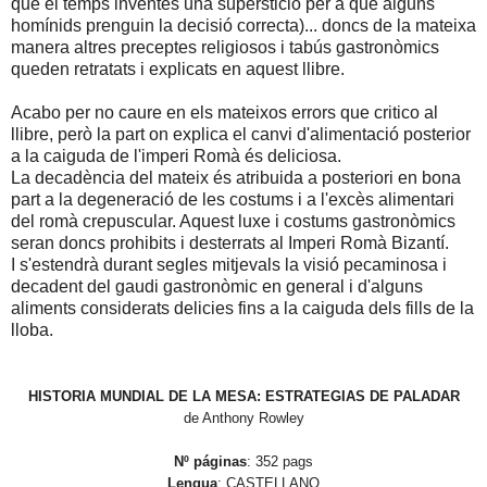
que el temps inventès una superstició per a que alguns
homínids prenguin la decisió correcta)... doncs de la mateixa
manera altres preceptes religiosos i tabús gastronòmics
queden retratats i explicats en aquest llibre.
Acabo per no caure en els mateixos errors que critico al
llibre, però la part on explica el canvi d'alimentació posterior
a la caiguda de l'imperi Romà és deliciosa.
La decadència del mateix és atribuida a posteriori en bona
part a la degeneració de les costums i a l'excès alimentari
del romà crepuscular. Aquest luxe i costums gastronòmics
seran doncs prohibits i desterrats al Imperi Romà Bizantí.
I s'estendrà durant segles mitjevals la visió pecaminosa i
decadent del gaudi gastronòmic en general i d'alguns
aliments considerats delicies fins a la caiguda dels fills de la
lloba.
HISTORIA MUNDIAL DE LA MESA: ESTRATEGIAS DE PALADAR
de
Anthony Rowley
Nº páginas
: 352 pags
Lengua
: CASTELLANO