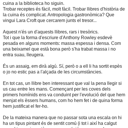
cuina a la biblioteca ho siguin.
Trobar receptes és fàcil, molt fàcil. Trobar llibres d'història de
la cuina és complicat. Antropologia gastronòmica? Que
vingui Lara Croft que cercarem junts el tresor...
Aquest n'és un d'aquests llibres, rars i tresòrics.
Tot i que la forma d'escriure d'Anthony Rowley esdevè
pesada en alguns moments: massa espessa i densa. Com
una beixamel que està bona però s'ha trabat massa i no
entra suau, lleugera.
És un assaig, em dirà algú. Sí, però o a ell li ha sortit espès
o jo no estic pas a l'alçada de les circumstàncies.
En tot cas, un llibre ben interessant que val la pena llegir si
us cau entre les mans. Començant per les coves dels
primers homínids ens va conduint per l'evolució del que hem
menjat els èssers humans, com ho hem fet i de quina forma
hem justificat el fer-ho.
De la mateixa manera que no passar sota una escala on hi
ha un tipus pintant és de sentit comú (i tot i així ha calgut