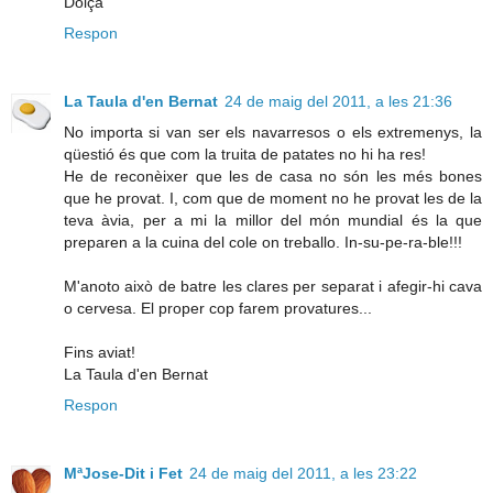
Dolça
Respon
La Taula d'en Bernat
24 de maig del 2011, a les 21:36
No importa si van ser els navarresos o els extremenys, la
qüestió és que com la truita de patates no hi ha res!
He de reconèixer que les de casa no són les més bones
que he provat. I, com que de moment no he provat les de la
teva àvia, per a mi la millor del món mundial és la que
preparen a la cuina del cole on treballo. In-su-pe-ra-ble!!!
M'anoto això de batre les clares per separat i afegir-hi cava
o cervesa. El proper cop farem provatures...
Fins aviat!
La Taula d'en Bernat
Respon
MªJose-Dit i Fet
24 de maig del 2011, a les 23:22