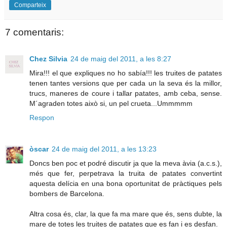
Comparteix
7 comentaris:
Chez Silvia
24 de maig del 2011, a les 8:27
Mira!!! el que expliques no ho sabía!!! les truites de patates
tenen tantes versions que per cada un la seva és la millor,
trucs, maneres de coure i tallar patates, amb ceba, sense.
M´agraden totes això si, un pel crueta...Ummmmm
Respon
òscar
24 de maig del 2011, a les 13:23
Doncs ben poc et podré discutir ja que la meva àvia (a.c.s.),
més que fer, perpetrava la truita de patates convertint
aquesta delícia en una bona oportunitat de pràctiques pels
bombers de Barcelona.
Altra cosa és, clar, la que fa ma mare que és, sens dubte, la
mare de totes les truites de patates que es fan i es desfan.