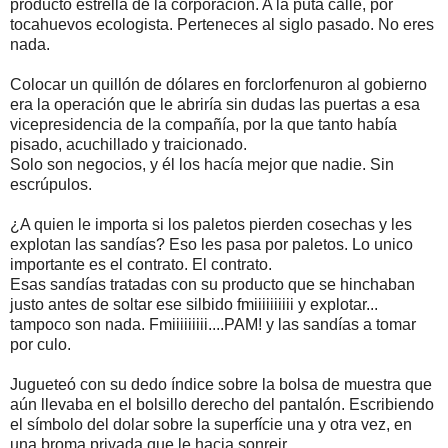
producto estrella de la corporación. A la puta calle, por
tocahuevos ecologista. Perteneces al siglo pasado. No eres
nada.
Colocar un quillón de dólares en forclorfenuron al gobierno
era la operación que le abriría sin dudas las puertas a esa
vicepresidencia de la compañía, por la que tanto había
pisado, acuchillado y traicionado.
Solo son negocios, y él los hacía mejor que nadie. Sin
escrúpulos.
¿A quien le importa si los paletos pierden cosechas y les
explotan las sandías? Eso les pasa por paletos. Lo unico
importante es el contrato. El contrato.
Esas sandías tratadas con su producto que se hinchaban
justo antes de soltar ese silbido fmiiiiiiiiii y explotar...
tampoco son nada. Fmiiiiiiiii....PAM! y las sandías a tomar
por culo.
Jugueteó con su dedo índice sobre la bolsa de muestra que
aún llevaba en el bolsillo derecho del pantalón. Escribiendo
el símbolo del dolar sobre la superfície una y otra vez, en
una broma privada que le hacia sonreir.