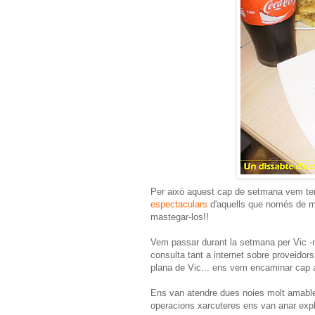
Per això aquest cap de setmana vem ten
espectaculars
d'aquells que només de m
mastegar-los!!
Vem passar durant la setmana per Vic -mo
consulta tant a internet sobre proveidors
plana de Vic... ens vem encaminar cap a 
Ens van atendre dues noies molt amables
operacions xarcuteres ens van anar explic