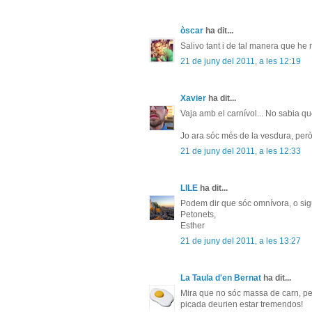
òscar
ha dit...
Salivo tant i de tal manera que he r
21 de juny del 2011, a les 12:19
Xavier
ha dit...
Vaja amb el carnívol... No sabia qu
Jo ara sóc més de la vesdura, per
21 de juny del 2011, a les 12:33
LILE
ha dit...
Podem dir que sóc omnívora, o sigui
Petonets,
Esther
21 de juny del 2011, a les 13:27
La Taula d'en Bernat
ha dit...
Mira que no sóc massa de carn, per
picada deurien estar tremendos!