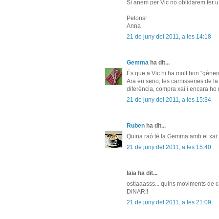
Si anem per Vic no oblidarem fer un
Petons!
Anna
21 de juny del 2011, a les 14:18
Gemma
ha dit...
És que a Vic hi ha molt bon "gènero"
Ara en serio, les carnisseries de l
diferència, compra xai i encara ho
21 de juny del 2011, a les 15:34
Ruben
ha dit...
Quina raó té la Gemma amb el xai: e
21 de juny del 2011, a les 15:40
laia ha dit...
ostiaaasss... quins moviments de 
DINAR!!
21 de juny del 2011, a les 21:09