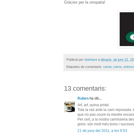
Gràcies per la simpatia!
Publicat per
starbase
a
dimarts, de juny 21, 2
Etiquetes de comentaris:
carne
,
carns
,
entreco
13 comentaris:
Ruben
ha dit...
Arf, arf, quina pinta!
Tota la raó amb la carn reposada: é
que no pas coure-la mentre encara
Per cert, a la nostra carnisseria d
greix: són molt més bons i sucosos 
21 de juny del 2011, a les 9:53