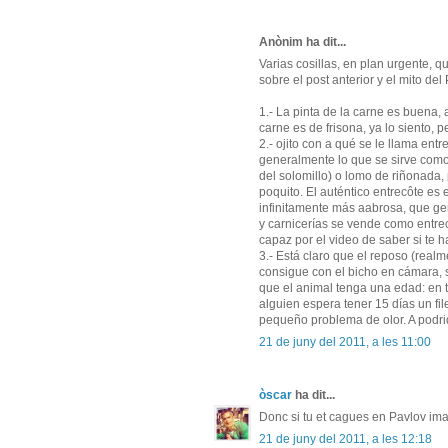
Anònim ha dit...
Varias cosillas, en plan urgente, 
sobre el post anterior y el mito del
1.- La pinta de la carne es buena, 
carne es de frisona, ya lo siento,
2.- ojito con a qué se le llama ent
generalmente lo que se sirve como 
del solomillo) o lomo de riñonada,
poquito. El auténtico entrecôte es 
infinitamente más aabrosa, que ge
y carnicerías se vende como entrec
capaz por el video de saber si te h
3.- Está claro que el reposo (real
consigue con el bicho en cámara, si
que el animal tenga una edad: en t
alguien espera tener 15 días un fi
pequeño problema de olor. A podr
21 de juny del 2011, a les 11:00
òscar
ha dit...
Donc si tu et cagues en Pavlov ima
21 de juny del 2011, a les 12:18