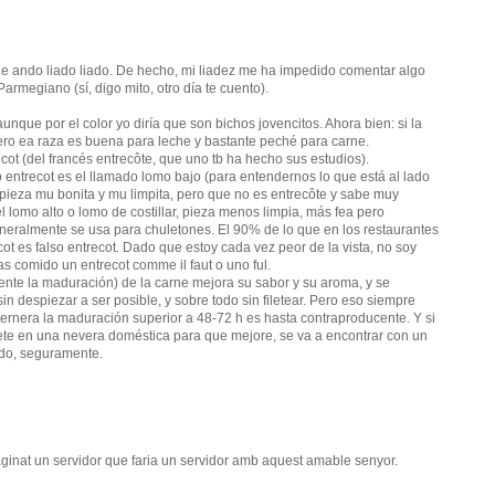
que ando liado liado. De hecho, mi liadez me ha impedido comentar algo
 Parmegiano (sí, digo mito, otro día te cuento).
aunque por el color yo diría que son bichos jovencitos. Ahora bien: si la
 pero ea raza es buena para leche y bastante peché para carne.
recot (del francés entrecôte, que uno tb ha hecho sus estudios).
entrecot es el llamado lomo bajo (para entendernos lo que está al lado
 pieza mu bonita y mu limpita, pero que no es entrecôte y sabe muy
el lomo alto o lomo de costillar, pieza menos limpia, más fea pero
neralmente se usa para chuletones. El 90% de lo que en los restaurantes
ot es falso entrecot. Dado que estoy cada vez peor de la vista, no soy
as comido un entrecot comme il faut o uno ful.
mente la maduración) de la carne mejora su sabor y su aroma, y se
n despiezar a ser posible, y sobre todo sin filetear. Pero eso siempre
ernera la maduración superior a 48-72 h es hasta contraproducente. Y si
lete en una nevera doméstica para que mejore, se va a encontrar con un
ido, seguramente.
ginat un servidor que faria un servidor amb aquest amable senyor.