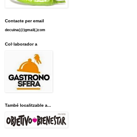
Contacte per email
decuina(@)gmail(.)com
Col·laborador a
També localitzable a...