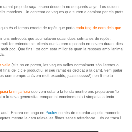
nen ramat propi de raça frisona desde fa no-se-quants-anys. Les cuiden,
 ells mateixos. Un centenar de vaques que surten a caminar per els prats
 quin és el temps exacte de repós que porta
cada troç de carn dels que
uir uns entrecots que acumulaven quasi dues setmanes de repós.
 molt fer entendre als clients que la carn reposada en nevera durant dies
molt poc. Que fins i tot com està millor és quan la reposes amb l'animal
da.
a vella
(ells no en porten, les vaques velles normalment són lleteres o
l final del cicle productiu, el seu ramat és dedicat a la carn), vem parlar
ltres com sempre anàvem molt excedits, juassssssss!) i en fí molta
uasi la mitja hora
que vem estar a la tenda mentre ens preparaven 'lo
nt a la seva generositat compartint coneixements i simpatia ja tenia
re aquí. Encara em cago en
Paulov
només de recordar aquells moments
getes mentre la carn relaxa les fibres sense refredar-se... és de traca i