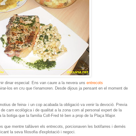
ir dinar especial: Ens van caure a la nevera uns
entrecots
irar-los en cru que t'enamoren. Desde dijous ja pensant en el moment de
tius de feina- i un cop acabada la obligació va venir la devoció. Previa
 de carn ecològica i de qualitat a la zona com al personal expert de la
la botiga que la familia Coll-Fred té ben a prop de la Plaça Major.
 que mentre tallàven els entrecots, porcionaven les botifarres i demés
ant la seva filosofia d'explotació i negoci.