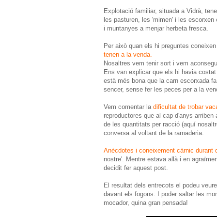
Explotació familiar, situada a Vidrà, te
les pasturen, les 'mimen' i les escorxen
i muntanyes a menjar herbeta fresca.
Per això quan els hi preguntes coneixen
tenen a la venda.
Nosaltres vem tenir sort i vem aconseg
Ens van explicar que els hi havia costat
està més bona que la carn escorxada fa 
sencer, sense fer les peces per a la ven
Vem comentar la
dificultat de trobar vac
reproductores que al cap d'anys arriben a
de les quantitats per racció (aquí nosa
conversa al voltant de la ramaderia.
Anécdotes i coneixement càrnic durant q
nostre'. Mentre estava allà i en agraïme
decidit fer aquest post.
El resultat dels entrecots el podeu veu
davant els fogons. I poder saltar les mon
mocador, quina gran pensada!