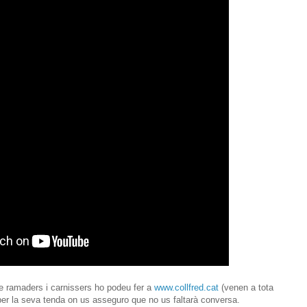
e ramaders i carnissers ho podeu fer a
www.collfred.cat
(venen a tota
per la seva tenda on us asseguro que no us faltarà conversa.