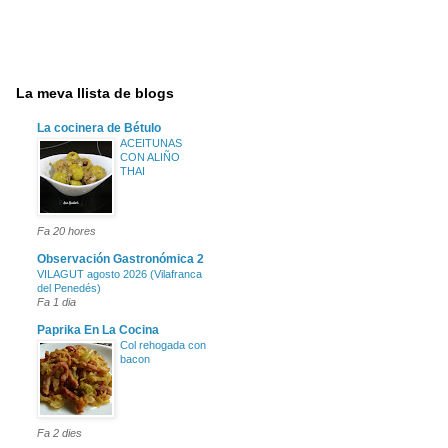
La meva llista de blogs
La cocinera de Bétulo
ACEITUNAS
CON ALIÑO
THAI
Fa 20 hores
Observación Gastronómica 2
VILAGUT agosto 2026 (Vilafranca
del Penedés)
Fa 1 dia
Paprika En La Cocina
Col rehogada con
bacon
Fa 2 dies