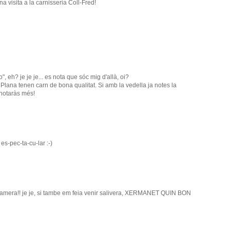
a visita a la carnisseria Coll-Fred!
, eh? je je je... es nota que sóc mig d'allà, oi?
a Plana tenen carn de bona qualitat. Si amb la vedella ja notes la
 notaràs més!
s-pec-ta-cu-lar :-)
camera!! je je, si tambe em feia venir salivera, XERMANET QUIN BON