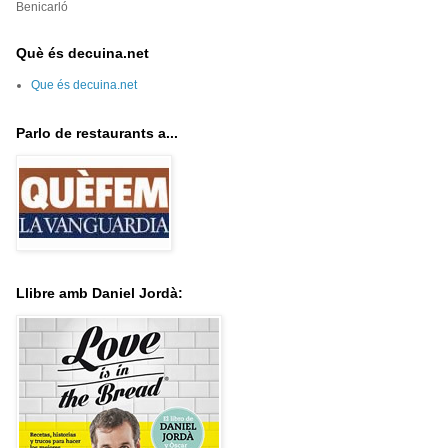
Benicarló
Què és decuina.net
Que és decuina.net
Parlo de restaurants a...
Llibre amb Daniel Jordà: