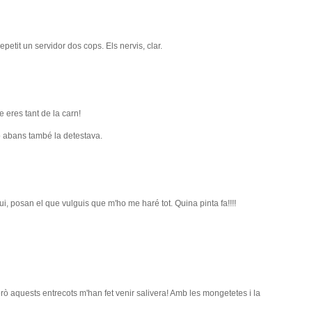
epetit un servidor dos cops. Els nervis, clar.
e eres tant de la carn!
ò abans també la detestava.
, posan el que vulguis que m'ho me haré tot. Quina pinta fa!!!!
ò aquests entrecots m'han fet venir salivera! Amb les mongetetes i la