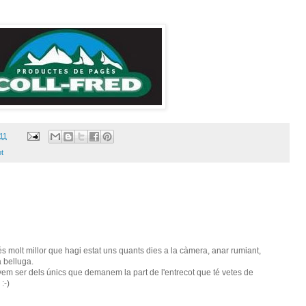
011
t
s molt millor que hagi estat uns quants dies a la càmera, anar rumiant,
 belluga.
evem ser dels únics que demanem la part de l'entrecot que té vetes de
:-)