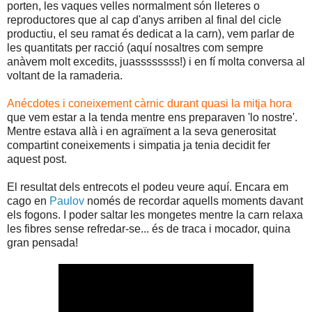
porten, les vaques velles normalment són lleteres o
reproductores que al cap d'anys arriben al final del cicle
productiu, el seu ramat és dedicat a la carn), vem parlar de
les quantitats per racció (aquí nosaltres com sempre
anàvem molt excedits, juassssssss!) i en fí molta conversa al
voltant de la ramaderia.
Anécdotes i coneixement càrnic durant quasi la mitja hora
que vem estar a la tenda mentre ens preparaven 'lo nostre'.
Mentre estava allà i en agraïment a la seva generositat
compartint coneixements i simpatia ja tenia decidit fer
aquest post.
El resultat dels entrecots el podeu veure aquí. Encara em
cago en
Paulov
només de recordar aquells moments davant
els fogons. I poder saltar les mongetes mentre la carn relaxa
les fibres sense refredar-se... és de traca i mocador, quina
gran pensada!