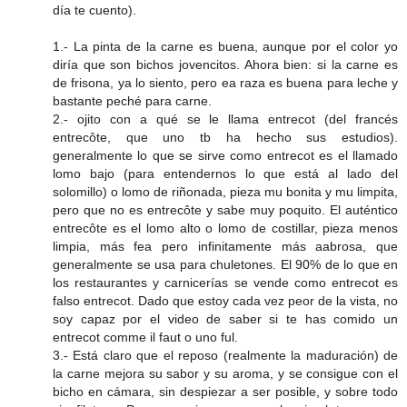
día te cuento).
1.- La pinta de la carne es buena, aunque por el color yo
diría que son bichos jovencitos. Ahora bien: si la carne es
de frisona, ya lo siento, pero ea raza es buena para leche y
bastante peché para carne.
2.- ojito con a qué se le llama entrecot (del francés
entrecôte, que uno tb ha hecho sus estudios).
generalmente lo que se sirve como entrecot es el llamado
lomo bajo (para entendernos lo que está al lado del
solomillo) o lomo de riñonada, pieza mu bonita y mu limpita,
pero que no es entrecôte y sabe muy poquito. El auténtico
entrecôte es el lomo alto o lomo de costillar, pieza menos
limpia, más fea pero infinitamente más aabrosa, que
generalmente se usa para chuletones. El 90% de lo que en
los restaurantes y carnicerías se vende como entrecot es
falso entrecot. Dado que estoy cada vez peor de la vista, no
soy capaz por el video de saber si te has comido un
entrecot comme il faut o uno ful.
3.- Está claro que el reposo (realmente la maduración) de
la carne mejora su sabor y su aroma, y se consigue con el
bicho en cámara, sin despiezar a ser posible, y sobre todo