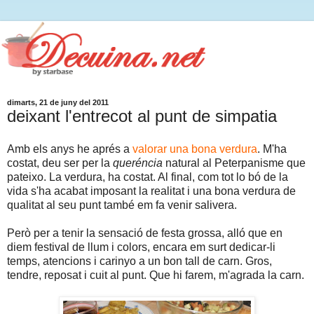
dimarts, 21 de juny del 2011
deixant l'entrecot al punt de simpatia
Amb els anys he aprés a
valorar una bona verdura
. M'ha
costat, deu ser per la
queréncia
natural al Peterpanisme que
pateixo. La verdura, ha costat. Al final, com tot lo bó de la
vida s'ha acabat imposant la realitat i una bona verdura de
qualitat al seu punt també em fa venir salivera.
Però per a tenir la sensació de festa grossa, alló que en
diem festival de llum i colors, encara em surt dedicar-li
temps, atencions i carinyo a un bon tall de carn. Gros,
tendre, reposat i cuit al punt. Que hi farem, m'agrada la carn.