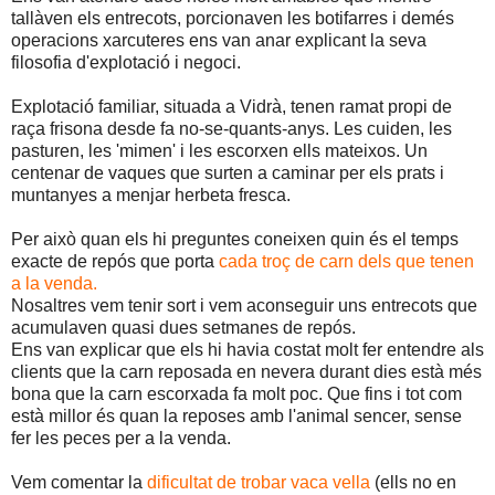
tallàven els entrecots, porcionaven les botifarres i demés
operacions xarcuteres ens van anar explicant la seva
filosofia d'explotació i negoci.
Explotació familiar, situada a Vidrà, tenen ramat propi de
raça frisona desde fa no-se-quants-anys. Les cuiden, les
pasturen, les 'mimen' i les escorxen ells mateixos. Un
centenar de vaques que surten a caminar per els prats i
muntanyes a menjar herbeta fresca.
Per això quan els hi preguntes coneixen quin és el temps
exacte de repós que porta
cada troç de carn dels que tenen
a la venda.
Nosaltres vem tenir sort i vem aconseguir uns entrecots que
acumulaven quasi dues setmanes de repós.
Ens van explicar que els hi havia costat molt fer entendre als
clients que la carn reposada en nevera durant dies està més
bona que la carn escorxada fa molt poc. Que fins i tot com
està millor és quan la reposes amb l'animal sencer, sense
fer les peces per a la venda.
Vem comentar la
dificultat de trobar vaca vella
(ells no en