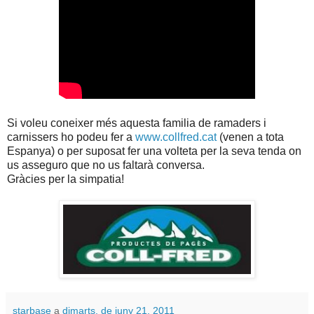
Si voleu coneixer més aquesta familia de ramaders i
carnissers ho podeu fer a
www.collfred.cat
(venen a tota
Espanya) o per suposat fer una volteta per la seva tenda on
us asseguro que no us faltarà conversa.
Gràcies per la simpatia!
starbase
a
dimarts, de juny 21, 2011