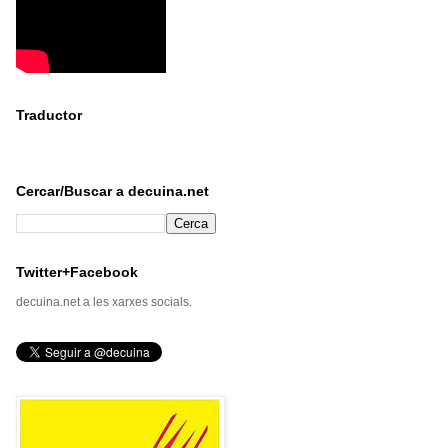
Traductor
Cercar/Buscar a decuina.net
Twitter+Facebook
decuina.net a les xarxes socials.