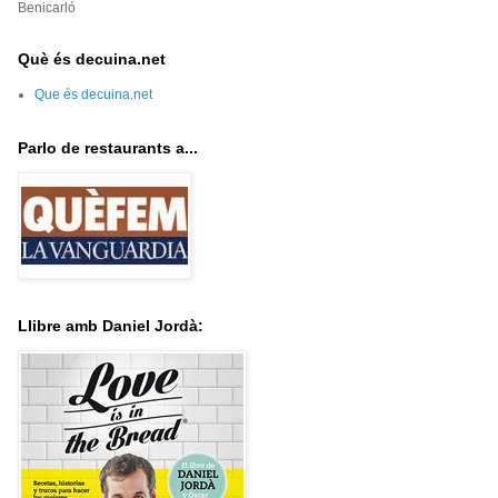
Benicarló
Què és decuina.net
Que és decuina.net
Parlo de restaurants a...
Llibre amb Daniel Jordà: