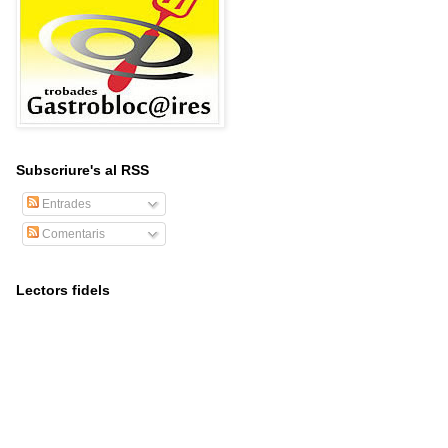
Subscriure's al RSS
Entrades
Comentaris
Lectors fidels