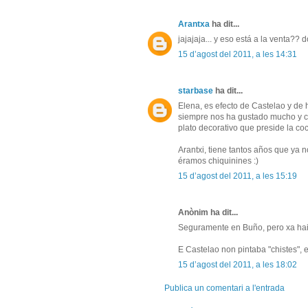
Arantxa
ha dit...
jajajaja... y eso está a la venta?? d
15 d’agost del 2011, a les 14:31
starbase
ha dit...
Elena, es efecto de Castelao y de
siempre nos ha gustado mucho y co
plato decorativo que preside la coc
Arantxi, tiene tantos años que ya
éramos chiquinines :)
15 d’agost del 2011, a les 15:19
Anònim ha dit...
Seguramente en Buño, pero xa hai
E Castelao non pintaba "chistes", er
15 d’agost del 2011, a les 18:02
Publica un comentari a l'entrada