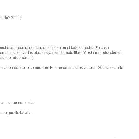
ónde?!?!?! ;-)
 hecho aparece el nombre en el plato en el lado derecho. En casa
ntamos con varias obras suyas en formato libro. Y esta reproducción en
ina de mis padres :)
 no saben donde lo compraron. En uno de nuestros viajes a Galicia cuando
 anos que non os fan.
a o que lle faltaba.