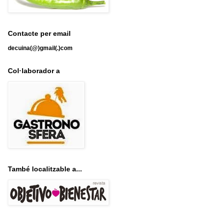
Contacte per email
decuina(@)gmail(.)com
Col·laborador a
També localitzable a...