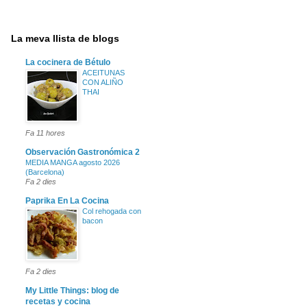
La meva llista de blogs
La cocinera de Bétulo
ACEITUNAS
CON ALIÑO
THAI
Fa 11 hores
Observación Gastronómica 2
MEDIA MANGA agosto 2026
(Barcelona)
Fa 2 dies
Paprika En La Cocina
Col rehogada con
bacon
Fa 2 dies
My Little Things: blog de
recetas y cocina