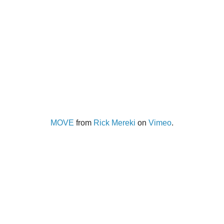
MOVE
from
Rick Mereki
on
Vimeo
.