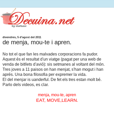
divendres, 5 d’agost del 2011
de menja, mou-te i apren.
No tot el que fan les malvades corporacions fa pudor.
Aquest és el resultat d'un viatge (pagat per una web de
venda de bitllets d'avió): sis setmanes al voltant del món.
Tres joves a 11 paisos on han menjat, s'han mogut i han
aprés. Una bona filosofia per expremer la vida.
El del menjar is uanderful. De fet els tres estan molt bé.
Parlo dels videos, es clar.
menja, mou-te, apren
EAT, MOVE,LEARN.