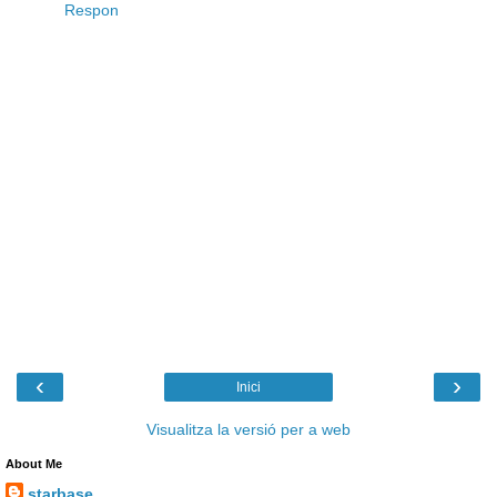
Respon
‹
›
Inici
Visualitza la versió per a web
About Me
starbase