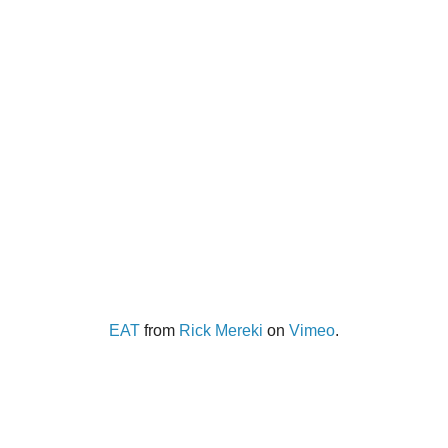
EAT
from
Rick Mereki
on
Vimeo
.