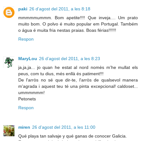
paki
26 d’agost del 2011, a les 8:18
mmmmmummm. Bom apetite!!!! Que inveja.... Um prato
muito bom. O polvo é muito popular em Portugal. Também
o água é muita fria nestas praias. Boas férias!!!!!!
Respon
MaryLou
26 d’agost del 2011, a les 8:23
ja,ja,ja... jo quan he estat al nord nomès m'he mullat els
peus, com tu dius, més enllà és patiment!!!
De l'arròs no sé que dir-te, l'arròs de qualsevol manera
m'agrada i aquest teu té una pinta excepcional! caldoset...
ummmmmm!
Petonets
Respon
miren
26 d’agost del 2011, a les 11:00
Qué playa tan salvaje y qué ganas de conocer Galicia.