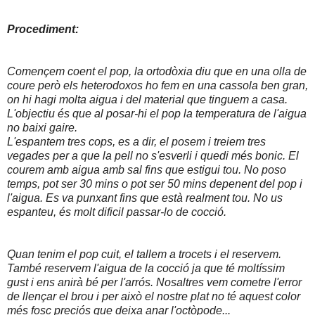
Procediment:
Començem coent el pop, la ortodòxia diu que en una olla de
coure però els heterodoxos ho fem en una cassola ben gran,
on hi hagi molta aigua i del material que tinguem a casa.
L'objectiu és que al posar-hi el pop la temperatura de l'aigua
no baixi gaire.
L'espantem tres cops, es a dir, el posem i treiem tres
vegades per a que la pell no s'esverli i quedi més bonic. El
courem amb aigua amb sal fins que estigui tou. No poso
temps, pot ser 30 mins o pot ser 50 mins depenent del pop i
l'aigua. Es va punxant fins que està realment tou. No us
espanteu, és molt dificil passar-lo de cocció.
Quan tenim el pop cuit, el tallem a trocets i el reservem.
També reservem l'aigua de la cocció ja que té moltíssim
gust i ens anirà bé per l'arrós. Nosaltres vem cometre l'error
de llençar el brou i per això el nostre plat no té aquest color
més fosc preciós que deixa anar l'octòpode...