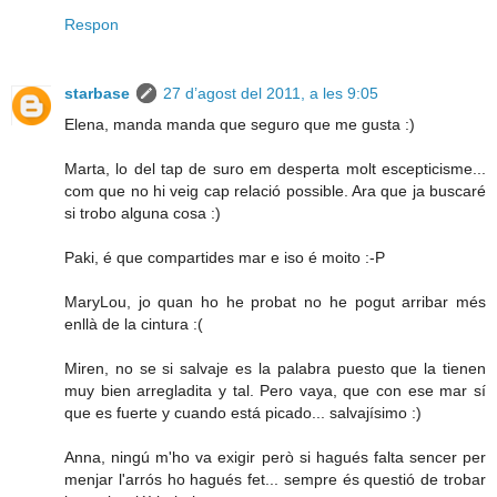
Respon
starbase
27 d’agost del 2011, a les 9:05
Elena, manda manda que seguro que me gusta :)
Marta, lo del tap de suro em desperta molt escepticisme...
com que no hi veig cap relació possible. Ara que ja buscaré
si trobo alguna cosa :)
Paki, é que compartides mar e iso é moito :-P
MaryLou, jo quan ho he probat no he pogut arribar més
enllà de la cintura :(
Miren, no se si salvaje es la palabra puesto que la tienen
muy bien arregladita y tal. Pero vaya, que con ese mar sí
que es fuerte y cuando está picado... salvajísimo :)
Anna, ningú m'ho va exigir però si hagués falta sencer per
menjar l'arrós ho hagués fet... sempre és questió de trobar