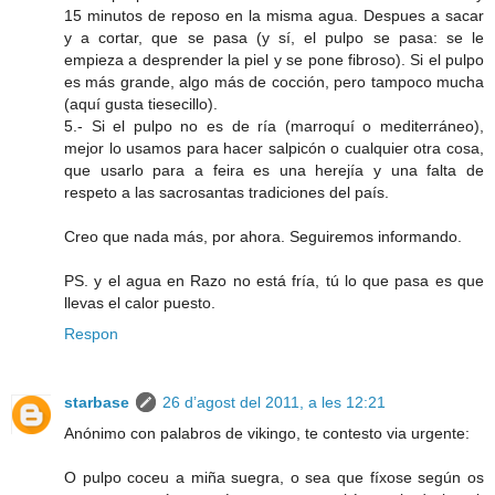
15 minutos de reposo en la misma agua. Despues a sacar
y a cortar, que se pasa (y sí, el pulpo se pasa: se le
empieza a desprender la piel y se pone fibroso). Si el pulpo
es más grande, algo más de cocción, pero tampoco mucha
(aquí gusta tiesecillo).
5.- Si el pulpo no es de ría (marroquí o mediterráneo),
mejor lo usamos para hacer salpicón o cualquier otra cosa,
que usarlo para a feira es una herejía y una falta de
respeto a las sacrosantas tradiciones del país.
Creo que nada más, por ahora. Seguiremos informando.
PS. y el agua en Razo no está fría, tú lo que pasa es que
llevas el calor puesto.
Respon
starbase
26 d’agost del 2011, a les 12:21
Anónimo con palabros de vikingo, te contesto via urgente:
O pulpo coceu a miña suegra, o sea que fíxose según os