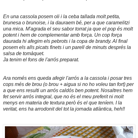
En una cassola posem oli i la ceba tallada molt petita,
brunesa o brunoise, i la dauraem bé, per a que caramelitzi
una mica. M'agrada el seu sabor torrat ja que el pop és molt
potent i hem de complementar amb força. Un cop força
daurada hi afegim els pebrots i la copa de brandy. Al final
posem els alls picats finets i un parell de minuts després la
salsa de tomàquet.
Ja tenim el fons de l'arrós preparat.
Ara només ens queda afegir l'arrós a la cassola i posar tres
cops més de brou (o brou + aigua si no ho voleu tan fort) per
a que ens resulti un arrós caldós ben potent. Nosaltres hem
fet servir arrós integral, que no és el meu preferit ni molt
menys en materia de textura però és el que teníem. I la
veritat, ens ha arrodonit del tot la jornada atlàntica, heh!!