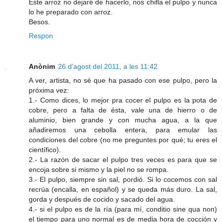
Este arroz no dejaré de hacerlo, nos chifla el pulpo y nunca
lo he preparado con arroz.
Besos.
Respon
Anònim
26 d’agost del 2011, a les 11:42
A ver, artista, no sé que ha pasado con ese pulpo, pero la
próxima vez:
1.- Como dices, lo mejor pra cocer el pulpo es la pota de
cobre, pero a falta de ésta, vale una de hierro o de
aluminio, bien grande y con mucha agua, a la que
añadiremos una cebolla entera, para emular las
condiciones del cobre (no me preguntes por qué; tu eres el
científico).
2.- La razón de sacar el pulpo tres veces es para que se
encoja sobre si mismo y la piel no se rompa.
3.- El pulpo, siempre sin sal, pordió. Si lo cocemos con sal
recrúa (encalla, en español) y se queda más duro. La sal,
gorda y después de cocido y sacado del agua.
4.- si el pulpo es de la ría (para mí, conditio sine qua non)
el tiempo para uno normal es de media hora de cocción y