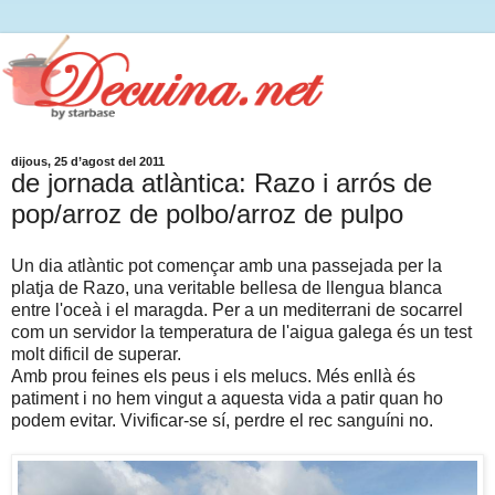
dijous, 25 d’agost del 2011
de jornada atlàntica: Razo i arrós de
pop/arroz de polbo/arroz de pulpo
Un dia atlàntic pot començar amb una passejada per la
platja de Razo, una veritable bellesa de llengua blanca
entre l'oceà i el maragda. Per a un mediterrani de socarrel
com un servidor la temperatura de l'aigua galega és un test
molt dificil de superar.
Amb prou feines els peus i els melucs. Més enllà és
patiment i no hem vingut a aquesta vida a patir quan ho
podem evitar. Vivificar-se sí, perdre el rec sanguíni no.