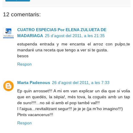
12 comentaris:
CUATRO ESPECIAS Por ELENA ZULUETA DE
MADARIAGA
25 d’agost del 2011, a les 21:35
estupenda entrada y me encanta el arroz con pulpo,te
mandaré una receta que tengo a ver si te gusta.
besos
Respon
Marta Padenous
26 d’agost del 2011, a les 7:33
Ep quin arrosset!!! A mi em van explicar un dia que si volia
que en quedés, la sèpia!, més tova, la cogués amb un tap
de suro!!!!...no sé si amb el pop també val!!!
I l'aigua...revitalitzant segur!!! je je je (ja m'ho imagino!!!)
Ptnts vacancerus!!!
Respon