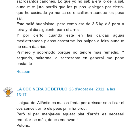
sacrosantos cánones. Lo que yo no sabía era lo de la sal,
aunque te juro pordió que los pulpos -galegos por cierto-
que he cocinado yo nunca se encallaron aunque les puse
sal.
Este salió buenísimo, pero como era de 3,5 kg dió para a
feira y al dia siguiente para el arroz.
Y por cierto, cuando esté en las cálidas aguas
medietrraneas pienso cascarme los pulpos a feira aunque
no sean das rias.
Primero y sobretodo porque no tendré más remedio. Y
segundo, saltarme lo sacrosanto en general me pone
bastante.
Respon
LA COCINERA DE BETULO
26 d’agost del 2011, a les
13:17
L'aigua del Atlàntic es massa freda per arriscar-se a ficar el
cos sencer, amb els peus ja hi ha prou.
Però si per menjar-se aquest plat d'arrós es necesari
remullar-se més, doncs endavant!
Petons.