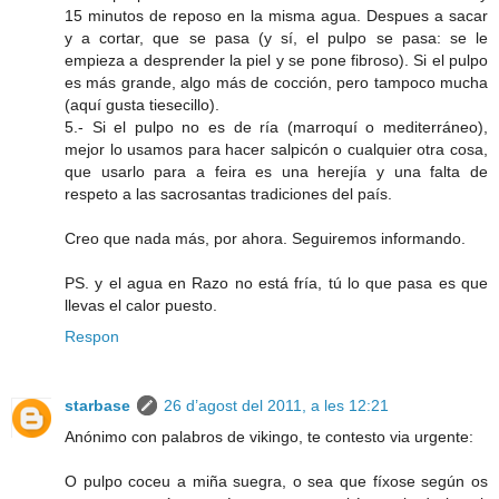
15 minutos de reposo en la misma agua. Despues a sacar
y a cortar, que se pasa (y sí, el pulpo se pasa: se le
empieza a desprender la piel y se pone fibroso). Si el pulpo
es más grande, algo más de cocción, pero tampoco mucha
(aquí gusta tiesecillo).
5.- Si el pulpo no es de ría (marroquí o mediterráneo),
mejor lo usamos para hacer salpicón o cualquier otra cosa,
que usarlo para a feira es una herejía y una falta de
respeto a las sacrosantas tradiciones del país.
Creo que nada más, por ahora. Seguiremos informando.
PS. y el agua en Razo no está fría, tú lo que pasa es que
llevas el calor puesto.
Respon
starbase
26 d’agost del 2011, a les 12:21
Anónimo con palabros de vikingo, te contesto via urgente:
O pulpo coceu a miña suegra, o sea que fíxose según os