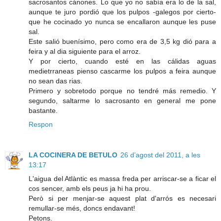
sacrosantos cánones. Lo que yo no sabía era lo de la sal,
aunque te juro pordió que los pulpos -galegos por cierto-
que he cocinado yo nunca se encallaron aunque les puse
sal.
Este salió buenísimo, pero como era de 3,5 kg dió para a
feira y al dia siguiente para el arroz.
Y por cierto, cuando esté en las cálidas aguas
medietrraneas pienso cascarme los pulpos a feira aunque
no sean das rias.
Primero y sobretodo porque no tendré más remedio. Y
segundo, saltarme lo sacrosanto en general me pone
bastante.
Respon
LA COCINERA DE BETULO
26 d’agost del 2011, a les
13:17
L'aigua del Atlàntic es massa freda per arriscar-se a ficar el
cos sencer, amb els peus ja hi ha prou.
Però si per menjar-se aquest plat d'arrós es necesari
remullar-se més, doncs endavant!
Petons.