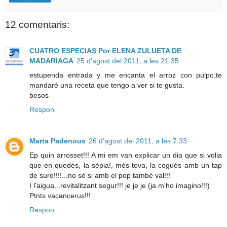
12 comentaris:
CUATRO ESPECIAS Por ELENA ZULUETA DE
MADARIAGA
25 d’agost del 2011, a les 21:35
estupenda entrada y me encanta el arroz con pulpo,te
mandaré una receta que tengo a ver si te gusta.
besos
Respon
Marta Padenous
26 d’agost del 2011, a les 7:33
Ep quin arrosset!!! A mi em van explicar un dia que si volia
que en quedés, la sèpia!, més tova, la cogués amb un tap
de suro!!!!...no sé si amb el pop també val!!!
I l'aigua...revitalitzant segur!!! je je je (ja m'ho imagino!!!)
Ptnts vacancerus!!!
Respon