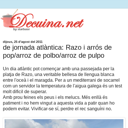
dijous, 25 d’agost del 2011
de jornada atlàntica: Razo i arrós de
pop/arroz de polbo/arroz de pulpo
Un dia atlàntic pot començar amb una passejada per la
platja de Razo, una veritable bellesa de llengua blanca
entre l'oceà i el maragda. Per a un mediterrani de socarrel
com un servidor la temperatura de l'aigua galega és un test
molt dificil de superar.
Amb prou feines els peus i els melucs. Més enllà és
patiment i no hem vingut a aquesta vida a patir quan ho
podem evitar. Vivificar-se sí, perdre el rec sanguíni no.