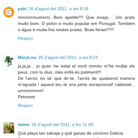
paki
26 d’agost del 2011, a les 8:18
mmmmmummm. Bom apetite!!!! Que inveja.... Um prato
muito bom. O polvo é muito popular em Portugal. Também
o água é muita fria nestas praias. Boas férias!!!!!!
Respon
MaryLou
26 d’agost del 2011, a les 8:23
ja,ja,ja... jo quan he estat al nord nomès m'he mullat els
peus, com tu dius, més enllà és patiment!!!
De l'arròs no sé que dir-te, l'arròs de qualsevol manera
m'agrada i aquest teu té una pinta excepcional! caldoset...
ummmmmm!
Petonets
Respon
miren
26 d’agost del 2011, a les 11:00
Qué playa tan salvaje y qué ganas de conocer Galicia.