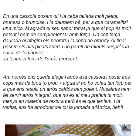
En una cassola posem oli i la ceba tallada molt petita,
brunesa o brunoise, i la dauraem bé, per a que caramelitzi
una mica. M'agrada el seu sabor torrat ja que el pop és molt
potent i hem de complementar amb força. Un cop força
daurada hi afegim els pebrots i la copa de brandy. Al final
posem els alls picats finets i un parell de minuts després la
salsa de tomàquet.
Ja tenim el fons de l'arrós preparat.
Ara només ens queda afegir l'arrós a la cassola i posar tres
cops més de brou (o brou + aigua si no ho voleu tan fort) per
a que ens resulti un arrós caldós ben potent. Nosaltres hem
fet servir arrós integral, que no és el meu preferit ni molt
menys en materia de textura però és el que teníem. I la
veritat, ens ha arrodonit del tot la jornada atlàntica, heh!!