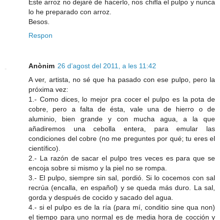
Este arroz no dejaré de hacerlo, nos chifla el pulpo y nunca
lo he preparado con arroz.
Besos.
Respon
Anònim
26 d’agost del 2011, a les 11:42
A ver, artista, no sé que ha pasado con ese pulpo, pero la
próxima vez:
1.- Como dices, lo mejor pra cocer el pulpo es la pota de
cobre, pero a falta de ésta, vale una de hierro o de
aluminio, bien grande y con mucha agua, a la que
añadiremos una cebolla entera, para emular las
condiciones del cobre (no me preguntes por qué; tu eres el
científico).
2.- La razón de sacar el pulpo tres veces es para que se
encoja sobre si mismo y la piel no se rompa.
3.- El pulpo, siempre sin sal, pordió. Si lo cocemos con sal
recrúa (encalla, en español) y se queda más duro. La sal,
gorda y después de cocido y sacado del agua.
4.- si el pulpo es de la ría (para mí, conditio sine qua non)
el tiempo para uno normal es de media hora de cocción y