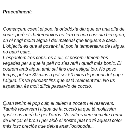
Procediment:
Començem coent el pop, la ortodòxia diu que en una olla de
coure però els heterodoxos ho fem en una cassola ben gran,
on hi hagi molta aigua i del material que tinguem a casa.
L'objectiu és que al posar-hi el pop la temperatura de l'aigua
no baixi gaire.
L'espantem tres cops, es a dir, el posem i treiem tres
vegades per a que la pell no s'esverli i quedi més bonic. El
courem amb aigua amb sal fins que estigui tou. No poso
temps, pot ser 30 mins o pot ser 50 mins depenent del pop i
l'aigua. Es va punxant fins que està realment tou. No us
espanteu, és molt dificil passar-lo de cocció.
Quan tenim el pop cuit, el tallem a trocets i el reservem.
També reservem l'aigua de la cocció ja que té moltíssim
gust i ens anirà bé per l'arrós. Nosaltres vem cometre l'error
de llençar el brou i per això el nostre plat no té aquest color
més fosc preciós que deixa anar l'octòpode...