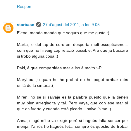
Respon
starbase
27 d’agost del 2011, a les 9:05
Elena, manda manda que seguro que me gusta :)
Marta, lo del tap de suro em desperta molt escepticisme...
com que no hi veig cap relació possible. Ara que ja buscaré
si trobo alguna cosa :)
Paki, é que compartides mar e iso é moito :-P
MaryLou, jo quan ho he probat no he pogut arribar més
enllà de la cintura :(
Miren, no se si salvaje es la palabra puesto que la tienen
muy bien arregladita y tal. Pero vaya, que con ese mar sí
que es fuerte y cuando está picado... salvajísimo :)
Anna, ningú m'ho va exigir però si hagués falta sencer per
menjar l'arrós ho hagués fet... sempre és questió de trobar