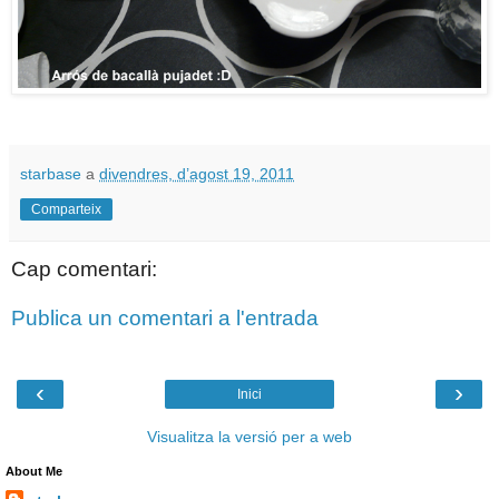
starbase
a
divendres, d’agost 19, 2011
Comparteix
Cap comentari:
Publica un comentari a l'entrada
‹
›
Inici
Visualitza la versió per a web
About Me