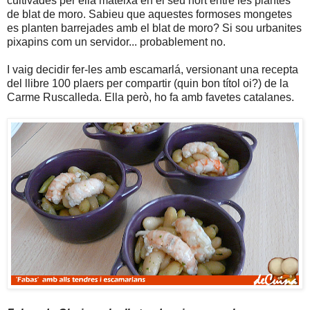
cultivades per ella mateixa en el seu hort entre les plantes
de blat de moro. Sabieu que aquestes formoses mongetes
es planten barrejades amb el blat de moro? Si sou urbanites
pixapins com un servidor... probablement no.
I vaig decidir fer-les amb escamarlá, versionant una recepta
del llibre 100 plaers per compartir (quin bon títol oi?) de la
Carme Ruscalleda. Ella però, ho fa amb favetes catalanes.