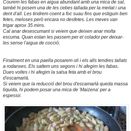
Courem les fabas en aigua abundant amb una mica de sal,
també hi posem una de les cebes tallada per la meitat i una
dent d'all. Les tindrem coent a foc suau fins que estiguin ben
fetes, meloses però encara no desfetes. Les meves van
trigar aprox 35 mins.
Cal anar desescumant si veiem que deixen anar molta
escuma. Quan estan les passem per el colador per deixar-
les sense l'aigua de cocció.
Finalment en una paella posarem oli i els alls tendres tallats
a rodanxes. Els saltem uns segons i hi afegim les fabas.
Dues voltes i hi afegim la salsa feta amb el brou
d'escamarlà.
Si veiem que la reducció del brou d'escamarlà queda massa
liquida, hi podem posar una mica de 'Maizena' per a
espessir.