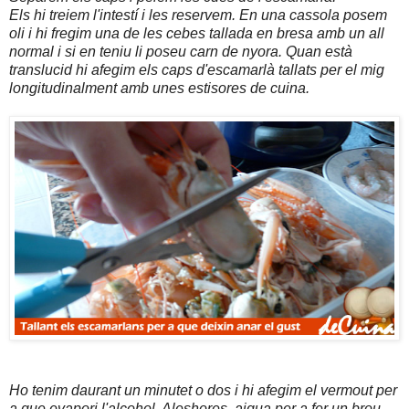
Els hi treiem l'intestí i les reservem. En una cassola posem
oli i hi fregim una de les cebes tallada en bresa amb un all
normal i si en teniu li poseu carn de nyora. Quan està
translucid hi afegim els caps d'escamarlà tallats per el mig
longitudinalment amb unes estisores de cuina.
Ho tenim daurant un minutet o dos i hi afegim el vermout per
a que evapori l'alcohol. Aleshores, aigua per a fer un brou.