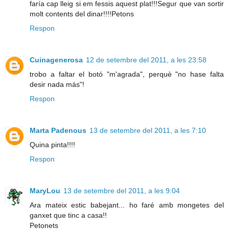
faría cap lleig si em fessis aquest plat!!!Segur que van sortir
molt contents del dinar!!!!Petons
Respon
Cuinagenerosa
12 de setembre del 2011, a les 23:58
trobo a faltar el botó "m'agrada", perquè "no hase falta
desir nada más"!
Respon
Marta Padenous
13 de setembre del 2011, a les 7:10
Quina pinta!!!!
Respon
MaryLou
13 de setembre del 2011, a les 9:04
Ara mateix estic babejant... ho faré amb mongetes del
ganxet que tinc a casa!!
Petonets