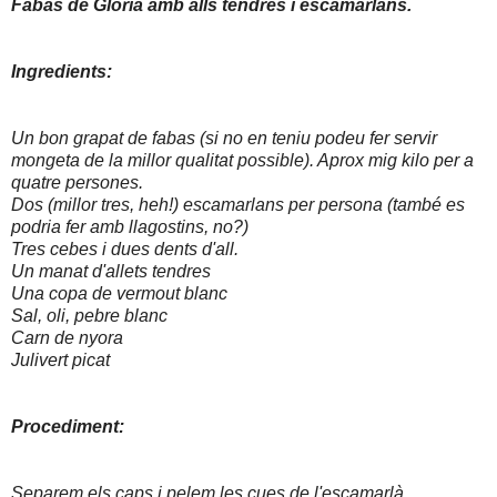
Fabas de Gloria amb alls tendres i escamarlans.
Ingredients:
Un bon grapat de fabas (si no en teniu podeu fer servir
mongeta de la millor qualitat possible). Aprox mig kilo per a
quatre persones.
Dos (millor tres, heh!) escamarlans per persona (també es
podria fer amb llagostins, no?)
Tres cebes i dues dents d'all.
Un manat d'allets tendres
Una copa de vermout blanc
Sal, oli, pebre blanc
Carn de nyora
Julivert picat
Procediment:
Separem els caps i pelem les cues de l'escamarlà.