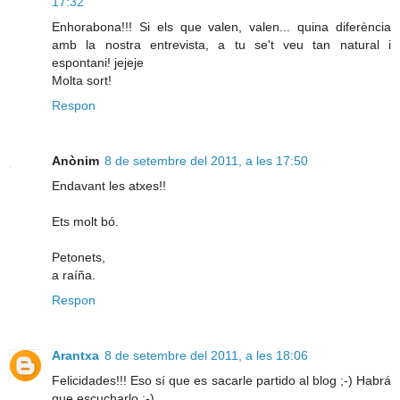
17:32
Enhorabona!!! Si els que valen, valen... quina diferència
amb la nostra entrevista, a tu se't veu tan natural i
espontani! jejeje
Molta sort!
Respon
Anònim
8 de setembre del 2011, a les 17:50
Endavant les atxes!!
Ets molt bó.
Petonets,
a raíña.
Respon
Arantxa
8 de setembre del 2011, a les 18:06
Felicidades!!! Eso sí que es sacarle partido al blog ;-) Habrá
que escucharlo :-)