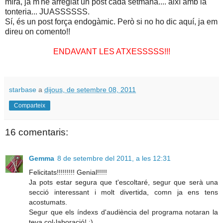
mira, ja m'he arreglat un post cada setmana.... així amb la
tonteria... JUASSSSSS.
Sí, és un post força endogàmic. Però si no ho dic aquí, ja em
direu on comento!!
ENDAVANT LES ATXESSSSS!!!
starbase
a
dijous, de setembre 08, 2011
Comparteix
16 comentaris:
Gemma
8 de setembre del 2011, a les 12:31
Felicitats!!!!!!!!! Genial!!!!!
Ja pots estar segura que t'escoltaré, segur que serà una
secció interessant i molt divertida, comn ja ens tens
acostumats.
Segur que els índexs d'audiència del programa notaran la
teva col·laboració! :)