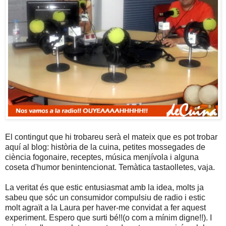
El contingut que hi trobareu serà el mateix que es pot trobar
aquí al blog: història de la cuina, petites mossegades de
ciència fogonaire, receptes, música menjívola i alguna
coseta d'humor benintencionat. Temàtica tastaolletes, vaja.
La veritat és que estic entusiasmat amb la idea, molts ja
sabeu que sóc un consumidor compulsiu de radio i estic
molt agraït a la Laura per haver-me convidat a fer aquest
experiment. Espero que surti bé!!(o com a mínim digne!!). I