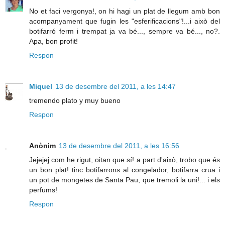
No et faci vergonya!, on hi hagi un plat de llegum amb bon
acompanyament que fugin les "esferificacions"!...i això del
botifarró ferm i trempat ja va bé..., sempre va bé..., no?.
Apa, bon profit!
Respon
Miquel
13 de desembre del 2011, a les 14:47
tremendo plato y muy bueno
Respon
Anònim
13 de desembre del 2011, a les 16:56
Jejejej com he rigut, oitan que sí! a part d'això, trobo que és
un bon plat! tinc botifarrons al congelador, botifarra crua i
un pot de mongetes de Santa Pau, que tremoli la uni!... i els
perfums!
Respon