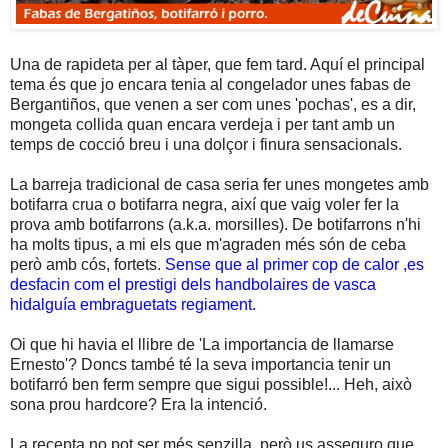
Una de rapideta per al tàper, que fem tard. Aquí el principal
tema és que jo encara tenia al congelador unes fabas de
Bergantiños, que venen a ser com unes 'pochas', es a dir,
mongeta collida quan encara verdeja i per tant amb un
temps de cocció breu i una dolçor i finura sensacionals.
La barreja tradicional de casa seria fer unes mongetes amb
botifarra crua o botifarra negra, així que vaig voler fer la
prova amb botifarrons (a.k.a. morsilles). De botifarrons n'hi
ha molts tipus, a mi els que m'agraden més són de ceba
però amb cós, fortets.
Sense que al primer cop de calor ,es
desfacin com el prestigi dels handbolaires de vasca
hidalguía embraguetats regiament.
Oi que hi havia el llibre de 'La importancia de llamarse
Ernesto'? Doncs també té la seva importancia tenir un
botifarró ben ferm sempre que sigui possible!... Heh, això
sona prou hardcore? Era la intenció.
La recepta no pot ser més senzilla, però us asseguro que