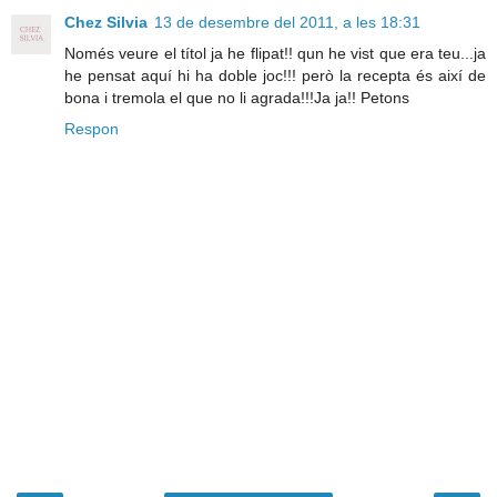
Chez Silvia
13 de desembre del 2011, a les 18:31
Només veure el títol ja he flipat!! qun he vist que era teu...ja
he pensat aquí hi ha doble joc!!! però la recepta és així de
bona i tremola el que no li agrada!!!Ja ja!! Petons
Respon