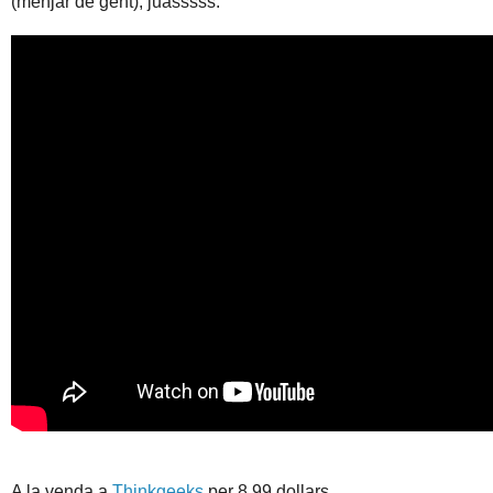
(menjar de gent), juasssss.
A la venda a
Thinkgeeks
per 8.99 dollars