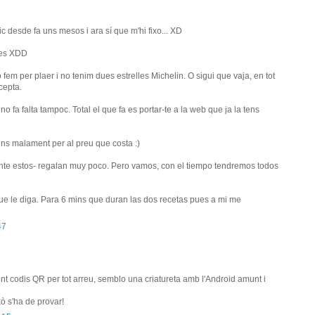
 desde fa uns mesos i ara sí que m'hi fixo... XD
les XDD
 fem per plaer i no tenim dues estrelles Michelin. O sigui que vaja, en tot
cepta.
o fa falta tampoc. Total el que fa es portar-te a la web que ja la tens
ens malament per al preu que costa :)
nte estos- regalan muy poco. Pero vamos, con el tiempo tendremos todos
e le diga. Para 6 mins que duran las dos recetas pues a mi me
47
nt codis QR per tot arreu, semblo una criatureta amb l'Android amunt i
ixò s'ha de provar!