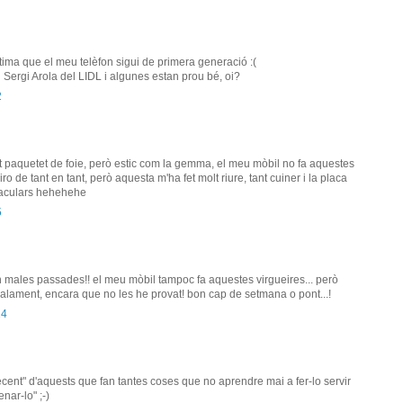
ima que el meu telèfon sigui de primera generació :(
l Sergi Arola del LIDL i algunes estan prou bé, oi?
2
 paquetet de foie, però estic com la gemma, el meu mòbil no fa aquestes
ro de tant en tant, però aquesta m'ha fet molt riure, tant cuiner i la placa
taculars hehehehe
5
 males passades!! el meu mòbil tampoc fa aquestes virgueires... però
malament, encara que no les he provat! bon cap de setmana o pont...!
14
ecent" d'aquests que fan tantes coses que no aprendre mai a fer-lo servir
enar-lo" ;-)