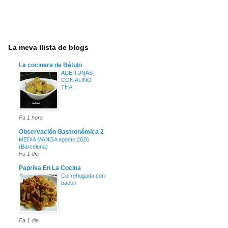
La meva llista de blogs
La cocinera de Bétulo
ACEITUNAS
CON ALIÑO
THAI
Fa 1 hora
Observación Gastronómica 2
MEDIA MANGA agosto 2026
(Barcelona)
Fa 1 dia
Paprika En La Cocina
Col rehogada con
bacon
Fa 1 dia