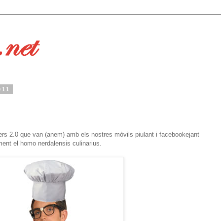
011
rs 2.0 que van (anem) amb els nostres mòvils piulant i facebookejant
ment el homo nerdalensis culinarius.