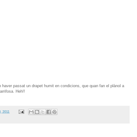
ien haver passat un drapet humit en condicions, que quan fan el plànol a
rrifosa. Heh!!
8, 2011