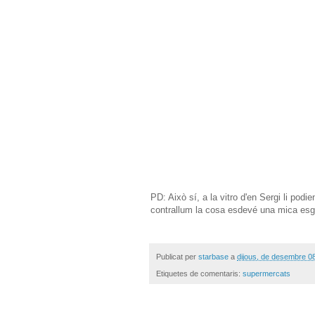
PD: Això sí, a la vitro d'en Sergi li pod
contrallum la cosa esdevé una mica esga
Publicat per
starbase
a
dijous, de desembre 0
Etiquetes de comentaris:
supermercats