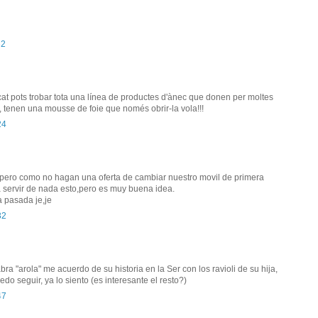
32
at pots trobar tota una línea de productes d'ànec que donen per moltes
, tenen una mousse de foie que només obrir-la vola!!!
24
pero como no hagan una oferta de cambiar nuestro movil de primera
 servir de nada esto,pero es muy buena idea.
a pasada je,je
32
ra "arola" me acuerdo de su historia en la Ser con los ravioli de su hija,
do seguir, ya lo siento (es interesante el resto?)
47