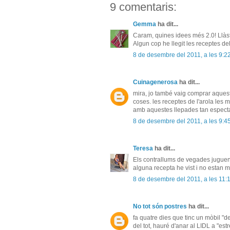
9 comentaris:
Gemma
ha dit...
Caram, quines idees més 2.0! Llàst
Algun cop he llegit les receptes de
8 de desembre del 2011, a les 9:2
Cuinagenerosa
ha dit...
mira, jo també vaig comprar aquest
coses. les receptes de l'arola les mi
amb aquestes llepades tan espec
8 de desembre del 2011, a les 9:4
Teresa
ha dit...
Els contrallums de vegades juguen
alguna recepta he vist i no estan 
8 de desembre del 2011, a les 11:
No tot són postres
ha dit...
fa quatre dies que tinc un mòbil "d
del tot, hauré d'anar al LIDL a "estr