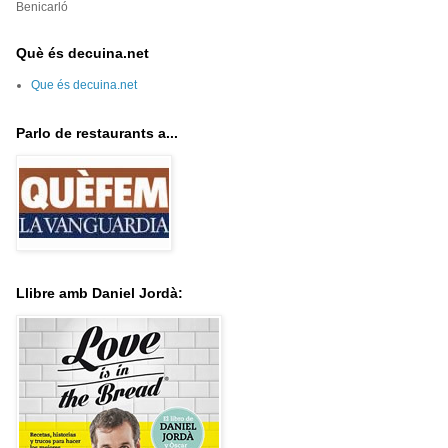
Benicarló
Què és decuina.net
Que és decuina.net
Parlo de restaurants a...
Llibre amb Daniel Jordà: