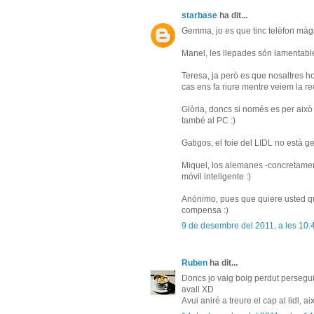
starbase
ha dit...
Gemma, jo es que tinc telèfon màgic
Manel, les llepades són lamentab
Teresa, ja però es que nosaltres ho
cas ens fa riure mentre veiem la re
Glòria, doncs si només es per això n
també al PC :)
Gatigos, el foie del LIDL no està g
Miquel, los alemanes -concretame
móvil inteligente :)
Anónimo, pues que quiere usted qu
compensa :)
9 de desembre del 2011, a les 10:
Ruben
ha dit...
Doncs jo vaig boig perdut persegui
avall XD
Avui aniré a treure el cap al lidl, a