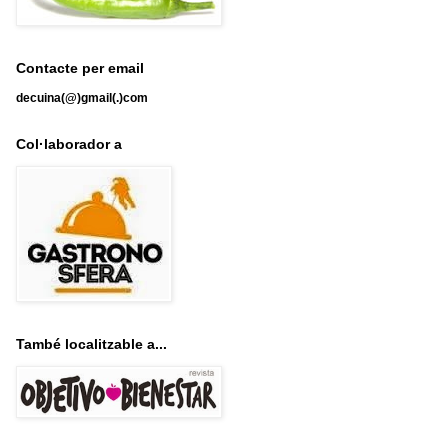
Contacte per email
decuina(@)gmail(.)com
Col·laborador a
També localitzable a...