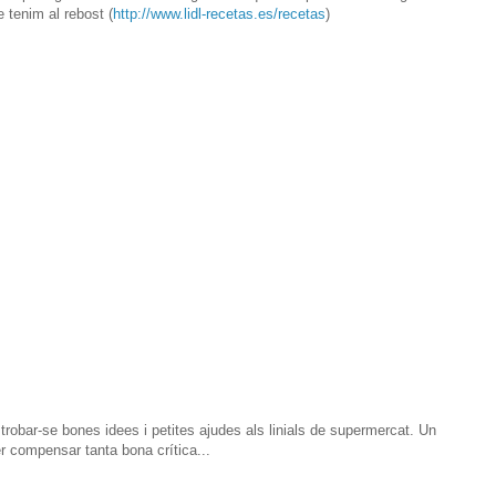
 tenim al rebost (
http://www.lidl-recetas.es/recetas
)
 trobar-se bones idees i petites ajudes als linials de supermercat. Un
er compensar tanta bona crítica...