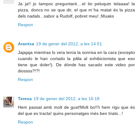
Ja ja!! jo tampoc preguntaré....el tio peluquin telaaaa! la
pizza, doncs no se que dir, el que m´ha matat és la pizza
dels nadals...sabor a Rudolf, pobret meu! ;Muaks
Respon
Arantxa
19 de gener del 2012, a les 14:51
Jajajaja mientras lo veía tenía la sonrisa en la cara (excepto
cuando le han cortado la pilila al exhibicionista que eso
tiene que doler!). De dónde has sacado este video por
diossss?!?!
Respon
Teresa
19 de gener del 2012, a les 16:18
Hem passat amb molt de gust!Molt bo!!!i hem rigu que és
del que es tracta! quins personatges més ben triats...!
Respon