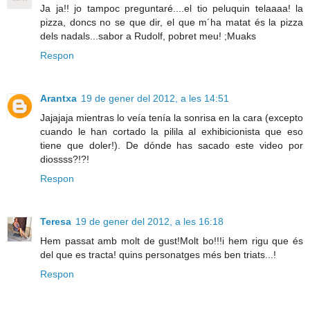
Ja ja!! jo tampoc preguntaré....el tio peluquin telaaaa! la
pizza, doncs no se que dir, el que m´ha matat és la pizza
dels nadals...sabor a Rudolf, pobret meu! ;Muaks
Respon
Arantxa
19 de gener del 2012, a les 14:51
Jajajaja mientras lo veía tenía la sonrisa en la cara (excepto
cuando le han cortado la pilila al exhibicionista que eso
tiene que doler!). De dónde has sacado este video por
diossss?!?!
Respon
Teresa
19 de gener del 2012, a les 16:18
Hem passat amb molt de gust!Molt bo!!!i hem rigu que és
del que es tracta! quins personatges més ben triats...!
Respon