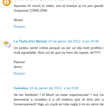
Aquesta nit veuré el video, ara té trampa jo no puc gaudir
d'aquesta COMILONA.
Muas!
Respon
La Taula d'en Bernat
23 de gener del 2012, a les 20:45
Us podeu sentir cofois perquè va ser un dia molt profitós i
molt agradable. Això vol dir que ho hem de repetir, eh?!!!!!
Petons!
Anna
Respon
Cuinetes
24 de gener del 2012, a les 0:09
Va ser fantàstic! I el Martí va estar espectacular! I ens ha
demostrat a nosaltes (i a ell mateix) que té dots per a
l'ensenyament! Vaja un crack en tota regla (i no és amor de