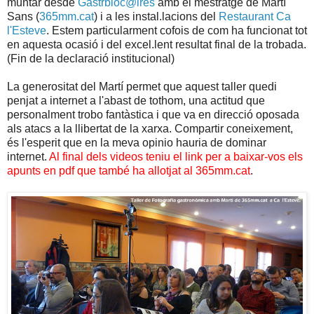
muntar desde
Gastrbloc@ires
amb el mestratge de Martí
Sans (
365mm.cat
) i a les instal.lacions del
Restaurant Ca
l'Esteve
. Estem particularment cofois de com ha funcionat tot
en aquesta ocasió i del excel.lent resultat final de la trobada.
(Fin de la declaració institucional)
La generositat del Martí permet que aquest taller quedi
penjat a internet a l'abast de tothom, una actitud que
personalment trobo fantàstica i que va en direcció oposada
als atacs a la llibertat de la xarxa. Compartir coneixement,
és l'esperit que en la meva opinio hauria de dominar
internet.
Al final dels videos teniu el link per a baixar-vos els
apunts en pdf que també ha allotjat al 365mm.cat
.