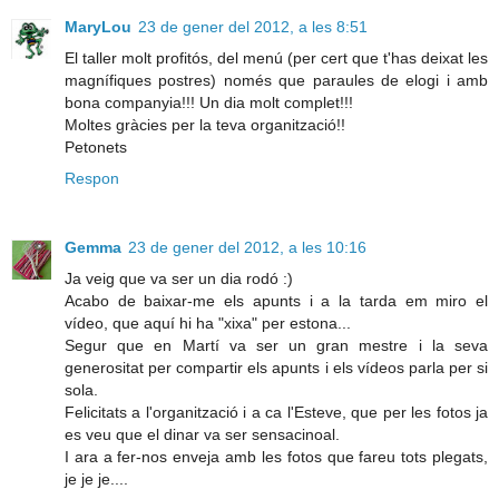
MaryLou
23 de gener del 2012, a les 8:51
El taller molt profitós, del menú (per cert que t'has deixat les
magnífiques postres) només que paraules de elogi i amb
bona companyia!!! Un dia molt complet!!!
Moltes gràcies per la teva organització!!
Petonets
Respon
Gemma
23 de gener del 2012, a les 10:16
Ja veig que va ser un dia rodó :)
Acabo de baixar-me els apunts i a la tarda em miro el
vídeo, que aquí hi ha "xixa" per estona...
Segur que en Martí va ser un gran mestre i la seva
generositat per compartir els apunts i els vídeos parla per si
sola.
Felicitats a l'organització i a ca l'Esteve, que per les fotos ja
es veu que el dinar va ser sensacinoal.
I ara a fer-nos enveja amb les fotos que fareu tots plegats,
je je je....