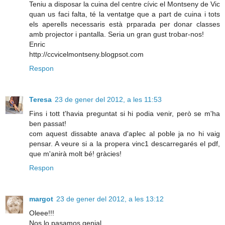
Teniu a disposar la cuina del centre cívic el Montseny de Vic
quan us faci falta, té la ventatge que a part de cuina i tots
els aperells necessaris està prparada per donar classes
amb projector i pantalla. Seria un gran gust trobar-nos!
Enric
http://ccvicelmontseny.blogpsot.com
Respon
Teresa
23 de gener del 2012, a les 11:53
Fins i tott t'havia preguntat si hi podia venir, però se m'ha
ben passat!
com aquest dissabte anava d'aplec al poble ja no hi vaig
pensar. A veure si a la propera vinc1 descarregarés el pdf,
que m'anirà molt bé! gràcies!
Respon
margot
23 de gener del 2012, a les 13:12
Oleee!!!
Nos lo pasamos genial.