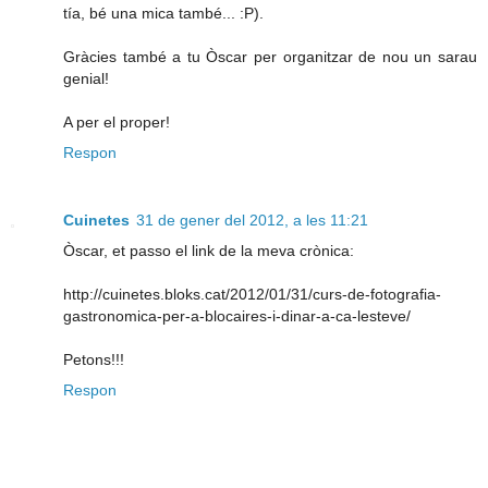
tía, bé una mica també... :P).
Gràcies també a tu Òscar per organitzar de nou un sarau
genial!
A per el proper!
Respon
Cuinetes
31 de gener del 2012, a les 11:21
Òscar, et passo el link de la meva crònica:
http://cuinetes.bloks.cat/2012/01/31/curs-de-fotografia-
gastronomica-per-a-blocaires-i-dinar-a-ca-lesteve/
Petons!!!
Respon