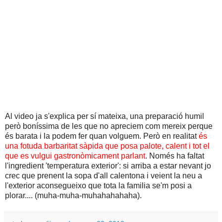
Al video ja s'explica per sí mateixa, una preparació humil
però boníssima de les que no apreciem com mereix perque
és barata i la podem fer quan volguem. Però en realitat
és
una fotuda barbaritat sàpida que posa palote, calent i tot el
que es vulgui gastronòmicament parlant
. Només ha faltat
l'ingredient 'temperatura exterior': si arriba a estar nevant jo
crec que prenent la sopa d'all calentona i veient la neu a
l'exterior aconsegueixo que tota la familia se'm posi a
plorar.... (muha-muha-muhahahahaha).