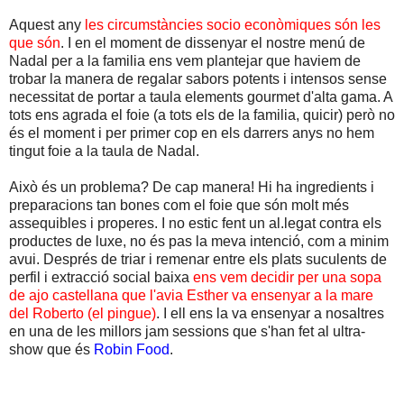
Aquest any
les circumstàncies socio econòmiques són les
que són
. I en el moment de dissenyar el nostre menú de
Nadal per a la familia ens vem plantejar que haviem de
trobar la manera de regalar sabors potents i intensos sense
necessitat de portar a taula elements gourmet d'alta gama. A
tots ens agrada el foie (a tots els de la familia, quicir) però no
és el moment i per primer cop en els darrers anys no hem
tingut foie a la taula de Nadal.
Això és un problema? De cap manera! Hi ha ingredients i
preparacions tan bones com el foie que són molt més
assequibles i properes. I no estic fent un al.legat contra els
productes de luxe, no és pas la meva intenció, com a minim
avui. Després de triar i remenar entre els plats suculents de
perfil i extracció social baixa
ens vem decidir per una sopa
de ajo castellana que l'avia Esther va ensenyar a la mare
del Roberto (el pingue)
. I ell ens la va ensenyar a nosaltres
en una de les millors jam sessions que s'han fet al ultra-
show que és
Robin Food
.