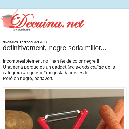
divendres, 12 d’abril del 2013
definitivament, negre seria millor...
Incompresiblement no l'han fet de color negre!!!
Una pena perque és un gadget
two worlds collide
de la
categoria #loquiero #megusta #lonecesito.
Però en negre, perfavort.