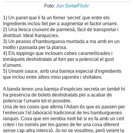
Foto:
Jun Seita/Flickr
1) Un panet que li fa un forner 'secret' que entre els
ingredients inclou llet per a augmentar el factor umami.
2) Una llesca cruixent de parmesà, fàcil de transportar i
distribuir. Ideal franquicies.
3) Un peasso d'hamburguesa muntada a ma amb en un
motllo i passada per la planxa.
4) Els toppings que inclouen cebes caramelitzades i
tomàquets deshidratats al forn per a potencial el gust
d'umami.
5) Umami sauce, amb una barreja especial d'ingredients
que inclou entre altres miso japonès i shiitakes.
A banda tenen una barreja d'espècies secreta on també hi
ha presència de bolets deshidratats per a acabar de
potenciar l'umami tot el possible.
Una de les coses que afirma l'Adam és que es passen per
l'entrecuix l'el.laboració tradicional de les hamburgueses
ianquis. Cosa que em sembla molt bé si es fa amb un cert
criteri i no només per les ganes de fer una cosa diferent
sense cap altra intenció. Jo no se vosaltres, però veient la