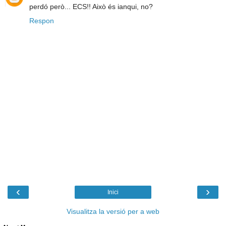
perdó però... ECS!! Això és ianqui, no?
Respon
‹
›
Inici
Visualitza la versió per a web