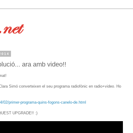
2014
lució... ara amb video!!
mat!
 Clara Simó converteixen el seu programa radiofònic en radio+video. Ho
14/02/primer-programa-quins-fogons-canelo-de.html
QUEST UPGRADE!! :)