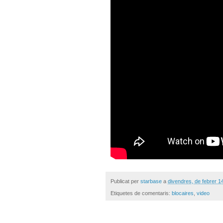
Publicat per
starbase
a
divendres, de febrer 1
Etiquetes de comentaris:
blocaires
,
video