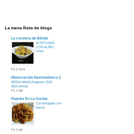
La meva llista de blogs
La cocinera de Bétulo
ACEITUNAS
CON ALIÑO
THAI
Fa 1 hora
Observación Gastronómica 2
MEDIA MANGA agosto 2026
(Barcelona)
Fa 1 dia
Paprika En La Cocina
Col rehogada con
bacon
Fa 1 dia