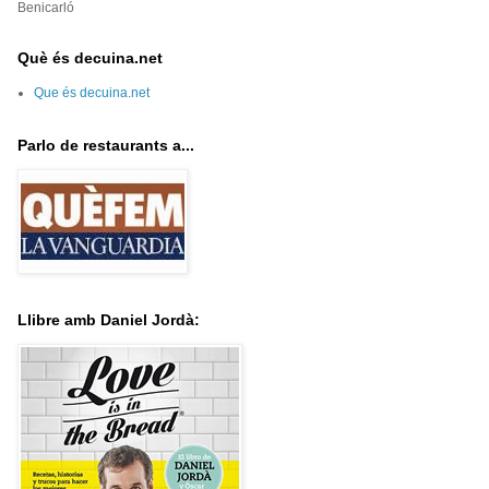
Benicarló
Què és decuina.net
Que és decuina.net
Parlo de restaurants a...
Llibre amb Daniel Jordà: