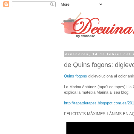
divendres, 14 de febrer del 
de Quins fogons: digievo
Quins fogons
digievoluciona al color ani
La Marina Antúnez (tapa't de tapes) i la
explica la mateixa Marina al seu blog:
http://tapatdetapes.blogspot.com.es/20
FELICITATS MÀXIMES I ÀNIMS EN A