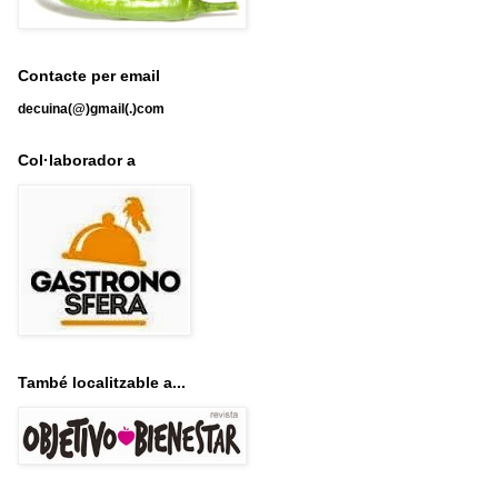
Contacte per email
decuina(@)gmail(.)com
Col·laborador a
També localitzable a...