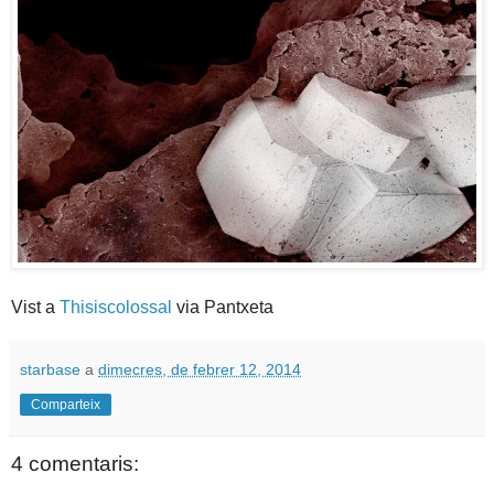
Vist a
Thisiscolossal
via Pantxeta
starbase
a
dimecres, de febrer 12, 2014
Comparteix
4 comentaris: