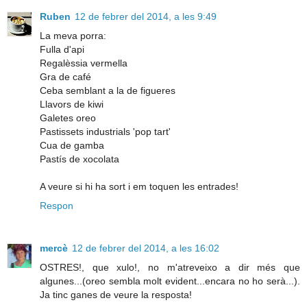
Ruben
12 de febrer del 2014, a les 9:49
La meva porra:
Fulla d'api
Regalèssia vermella
Gra de café
Ceba semblant a la de figueres
Llavors de kiwi
Galetes oreo
Pastissets industrials 'pop tart'
Cua de gamba
Pastís de xocolata
A veure si hi ha sort i em toquen les entrades!
Respon
mercè
12 de febrer del 2014, a les 16:02
OSTRES!, que xulo!, no m'atreveixo a dir més que
algunes...(oreo sembla molt evident...encara no ho serà...).
Ja tinc ganes de veure la resposta!