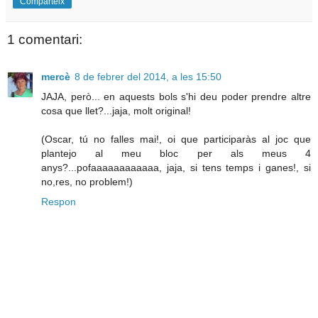
Comparteix
1 comentari:
mercè
8 de febrer del 2014, a les 15:50
JAJA, però... en aquests bols s'hi deu poder prendre altre
cosa que llet?...jaja, molt original!
(Oscar, tú no falles mai!, oi que participaràs al joc que
plantejo al meu bloc per als meus 4
anys?...pofaaaaaaaaaaaa, jaja, si tens temps i ganes!, si
no,res, no problem!)
Respon