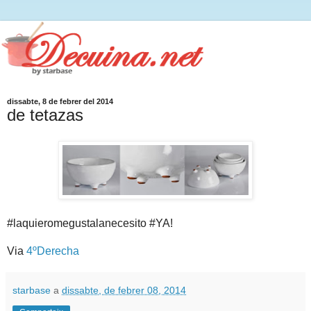
dissabte, 8 de febrer del 2014
de tetazas
#laquieromegustalanecesito #YA!
Via
4ºDerecha
starbase
a
dissabte, de febrer 08, 2014