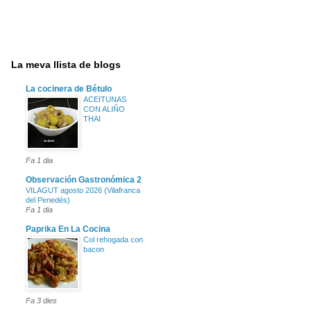
La meva llista de blogs
La cocinera de Bétulo
ACEITUNAS
CON ALIÑO
THAI
Fa 1 dia
Observación Gastronómica 2
VILAGUT agosto 2026 (Vilafranca
del Penedés)
Fa 1 dia
Paprika En La Cocina
Col rehogada con
bacon
Fa 3 dies