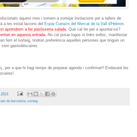
olucionats aquest mes i tornem a sortejar invitacions per a tallers de
à a les instal.lacions del
Espai Cuina'm del Mercat de la Vall d'Hebron
.
on aprendrem a fer pastisseria salada
. Qué cal fer per a apuntar-se?
ntari en aquesta entrada.
No cal posar logos ni links enlloc, manifestar
quan fem el sorteig, tindran preferència aquelles persones que tinguin un
: sóm gastroblocaires.
ç, per a que hi hagi temps de preparar agenda i confirmar!! Endavant les
locaires!
, 2014
ats de barcelona
,
sorteig