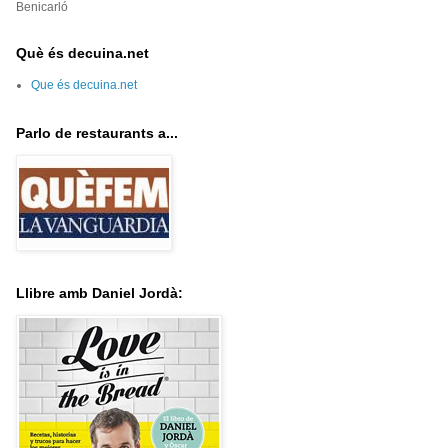
Benicarló
Què és decuina.net
Que és decuina.net
Parlo de restaurants a...
Llibre amb Daniel Jordà: