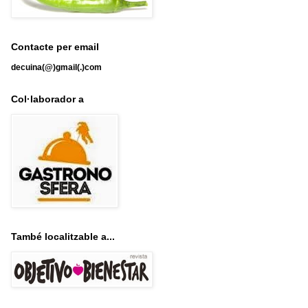
Contacte per email
decuina(@)gmail(.)com
Col·laborador a
També localitzable a...