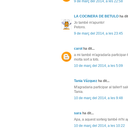
9 de març del 2014, a les 22:58
LA COCINERA DE BETULO
ha dit
Jo també m'apunto!
Petons.
9 de març del 2014, a les 23:45
carol
ha dit...
a mi també m'agradaría participar-hi
molta sort a tots.
10 de març del 2014, a les 5:09
Tania Vázquez
ha dit...
M'agradaria participar al taller!! sa
Tania.
10 de març del 2014, a les 9:48
sara
ha dit...
Apa, a aquest sorteig també m'hi ap
10 de març del 2014, a les 10:22