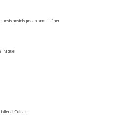
quests pastels poden anar al tàper.
 i Miquel
taller al Cuina'm!