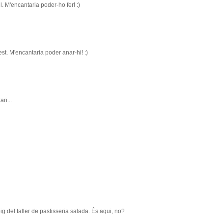
l. M'encantaria poder-ho fer! :)
t. M'encantaria poder anar-hi! :)
ri...
ig del taller de pastisseria salada. És aqui, no?