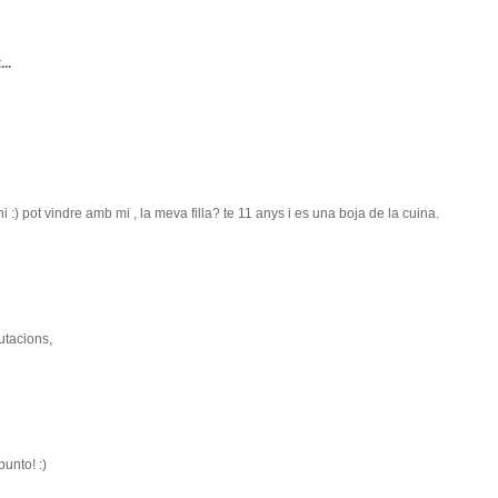
...
 :) pot vindre amb mi , la meva filla? te 11 anys i es una boja de la cuina.
lutacions,
unto! :)