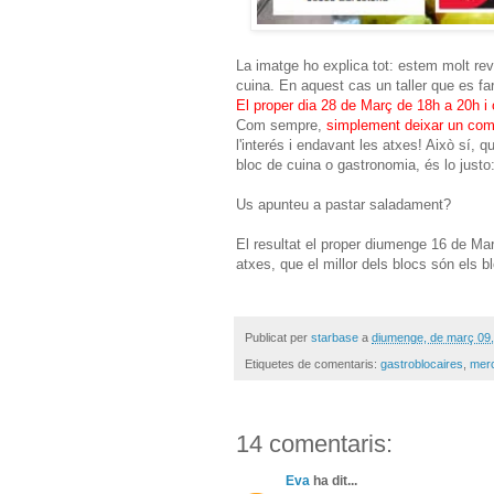
La imatge ho explica tot: estem molt rev
cuina. En aquest cas un taller que es far
El proper dia 28 de Març de 18h a 20h i 
Com sempre,
simplement deixar un come
l'interés i endavant les atxes! Això sí, 
bloc de cuina o gastronomia, és lo justo
Us apunteu a pastar saladament?
El resultat el proper diumenge 16 de Mar
atxes, que el millor dels blocs són els b
Publicat per
starbase
a
diumenge, de març 09
Etiquetes de comentaris:
gastroblocaires
,
merc
14 comentaris:
Eva
ha dit...