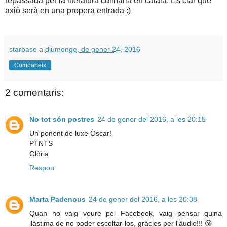
repassada per la literatura culinaria en català. Es clar que
axiò serà en una propera entrada :)
starbase
a
diumenge, de gener 24, 2016
Comparteix
2 comentaris:
No tot són postres
24 de gener del 2016, a les 20:15
Un ponent de luxe Òscar!
PTNTS
Glòria
Respon
Marta Padenous
24 de gener del 2016, a les 20:38
Quan ho vaig veure pel Facebook, vaig pensar quina
llàstima de no poder escoltar-los, gràcies per l'àudio!!! 😘