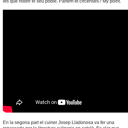
les que nodrir el seu poble. Panem et circenses? My point.
En la segona part el cuiner Josep Lladonosa va fer una