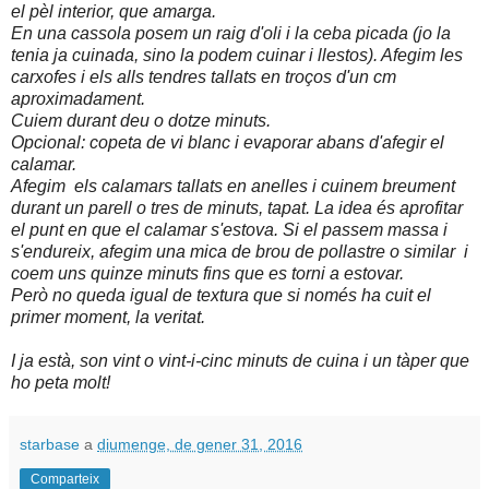
el pèl interior, que amarga.
En una cassola posem un raig d'oli i la ceba picada (jo la
tenia ja cuinada, sino la podem cuinar i llestos). Afegim les
carxofes i els alls tendres tallats en troços d'un cm
aproximadament.
Cuiem durant deu o dotze minuts.
Opcional: copeta de vi blanc i evaporar abans d'afegir el
calamar.
Afegim els calamars tallats en anelles i cuinem breument
durant un parell o tres de minuts, tapat. La idea és aprofitar
el punt en que el calamar s'estova. Si el passem massa i
s'endureix, afegim una mica de brou de pollastre o similar i
coem uns quinze minuts fins que es torni a estovar.
Però no queda igual de textura que si només ha cuit el
primer moment, la veritat.
I ja està, son vint o vint-i-cinc minuts de cuina i un tàper que
ho peta molt!
starbase
a
diumenge, de gener 31, 2016
Comparteix