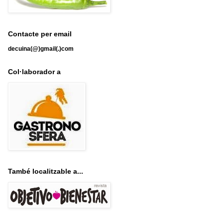
Contacte per email
decuina(@)gmail(.)com
Col·laborador a
També localitzable a...