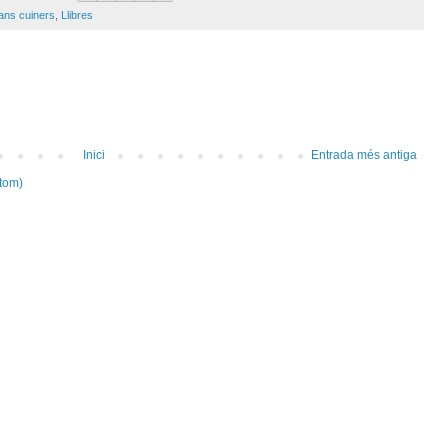
ans cuiners
,
Llibres
Inici
Entrada més antiga
tom)