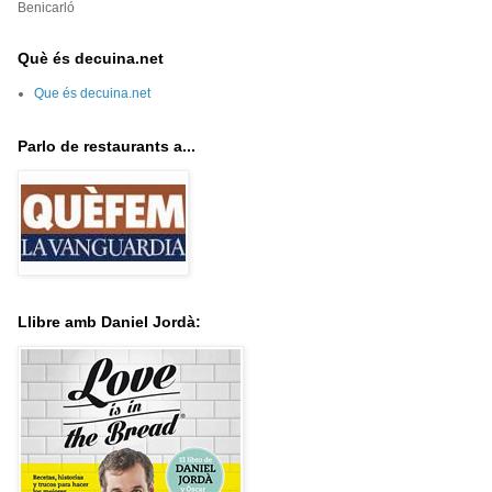
Benicarló
Què és decuina.net
Que és decuina.net
Parlo de restaurants a...
Llibre amb Daniel Jordà: