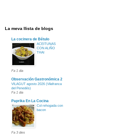
La meva llista de blogs
La cocinera de Bétulo
ACEITUNAS
CON ALIÑO
THAI
Fa 1 dia
Observación Gastronómica 2
VILAGUT agosto 2026 (Vilafranca
del Penedés)
Fa 1 dia
Paprika En La Cocina
Col rehogada con
bacon
Fa 3 dies