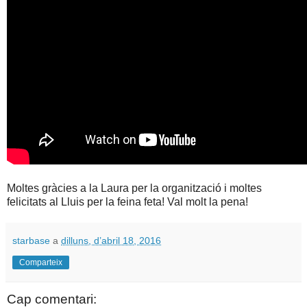
Moltes gràcies a la Laura per la organització i moltes
felicitats al Lluis per la feina feta! Val molt la pena!
starbase
a
dilluns, d’abril 18, 2016
Comparteix
Cap comentari: