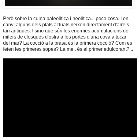
Però sobre la cuina paleolítica i neolítica... poca cosa. I en
canvi alguns dels plats actuals neixen directament d'arrels
tan antigues. I sino que són les enormes acumulacions de
milers de closques d'ostra a les portes d'una cova a tocar
del mar? La cocció a la brasa és la primera cocció? Com es
feien les primeres sopes? La mel, és el primer edulcorant?...