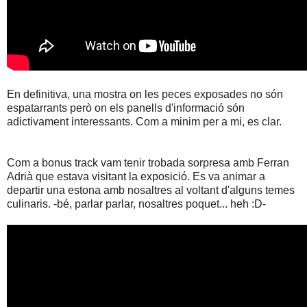
En definitiva, una mostra on les peces exposades no són
espatarrants però on els panells d'informació són
adictivament interessants. Com a minim per a mi, es clar.
Com a bonus track vam tenir trobada sorpresa amb Ferran
Adrià que estava visitant la exposició. Es va animar a
departir una estona amb nosaltres al voltant d'alguns temes
culinaris. -bé, parlar parlar, nosaltres poquet... heh :D-