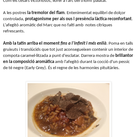
Com els cèsars victoriosos, llorer a l'arc del triomf palatal.
A les postres
la tremolor del flam
. Entenimentat equilibri de dolçor
controlada,
protagonisme per als ous i presència làctica reconfortant
.
L'afegitó aromàtic del Marc que no falti amb notes cítriques
refrescants.
Amb la tatin arriba el moment
fins a l'infinit i més enllà
. Poma en talls
gruixuts i translúcids que tot just aconsegueixen contenir un interior de
compota caramel·litzada a punt d'esclatar. Darrera mostra de
brillantor
en la composició aromàtica
amb l'afegitó durant la cocció d'un pessic
de té negre (Early Grey). És el regne de les harmonies pituïtàries.