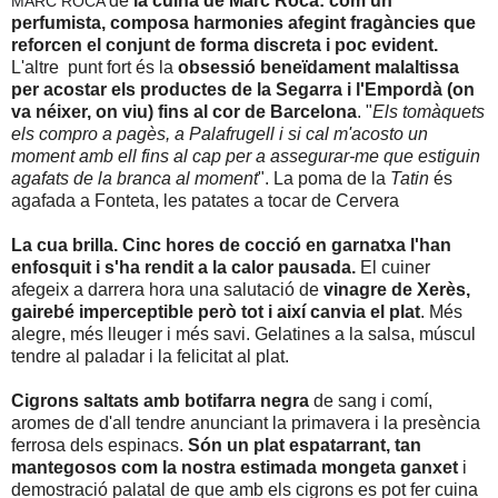
de
la cuina de Marc Roca: com un
MARC ROCA
perfumista, composa harmonies afegint fragàncies que
reforcen el conjunt de forma discreta i poc evident.
L'altre punt fort és la
obsessió beneïdament malaltissa
per acostar els productes de la Segarra i l'Empordà (on
va néixer, on viu) fins al cor de Barcelona
. "
Els tomàquets
els compro a pagès, a Palafrugell i si cal m'acosto un
moment amb ell fins al cap per a assegurar-me que estiguin
agafats de la branca al moment
". La poma de la
Tatin
és
agafada a Fonteta,
les patates a tocar de Cervera
La cua brilla. Cinc hores de cocció en garnatxa l'han
enfosquit i s'ha rendit a la calor pausada.
El cuiner
afegeix a darrera hora una salutació de
vinagre de Xerès,
gairebé imperceptible però tot i així canvia el plat
. Més
alegre, més lleuger i més savi. Gelatines a la salsa, múscul
tendre al paladar i la felicitat al plat.
Cigrons saltats amb botifarra negra
de sang i comí,
aromes de d'all tendre anunciant la primavera i la presència
ferrosa dels espinacs.
Són un plat espatarrant, tan
mantegosos com la nostra estimada mongeta ganxet
i
demostració palatal de que amb els cigrons es pot fer cuina