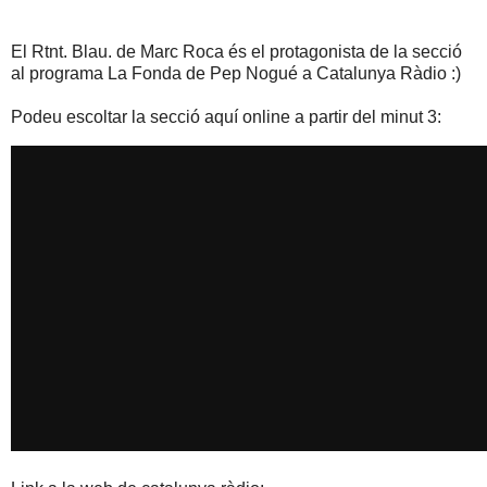
El Rtnt. Blau. de Marc Roca és el protagonista de la secció
al programa La Fonda de Pep Nogué a Catalunya Ràdio :)
Podeu escoltar la secció aquí online a partir del minut 3: