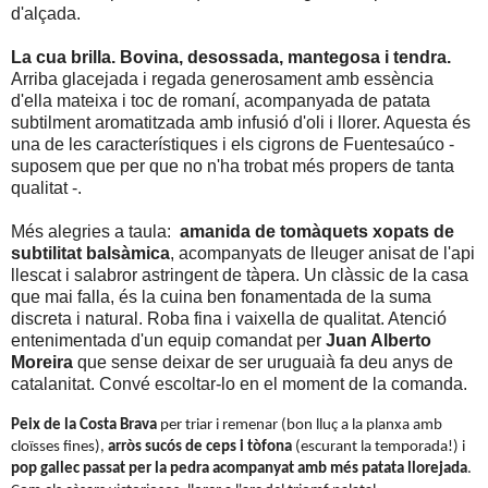
d'alçada.
La cua brilla. Bovina, desossada, mantegosa i tendra.
Arriba glacejada i regada generosament amb essència
d'ella mateixa i toc de romaní, acompanyada de patata
subtilment aromatitzada amb infusió d'oli i llorer. Aquesta és
una de les característiques i els cigrons de Fuentesaúco -
suposem que per que no n'ha trobat més propers de tanta
qualitat -.
Més alegries a taula:
amanida de tomàquets xopats de
subtilitat balsàmica
, acompanyats de lleuger anisat de l'api
llescat i salabror astringent de tàpera. Un clàssic de la casa
que mai falla, és la cuina ben fonamentada de la suma
discreta i natural. Roba fina i vaixella de qualitat. Atenció
entenimentada d'un equip comandat per
Juan Alberto
Moreira
que sense deixar de ser uruguaià fa deu anys de
catalanitat. Convé escoltar-lo en el moment de la comanda.
Peix de la Costa Brava
per triar i remenar (bon lluç a la planxa amb
cloïsses fines),
arròs sucós de ceps i tòfona
(escurant la temporada!) i
pop gallec passat per la pedra acompanyat amb més patata llorejada
.