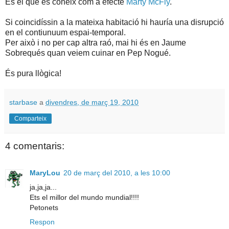
És el que es coneix com a efecte
Marty McFly
.
Si coincidíssin a la mateixa habitació hi hauría una disrupció
en el contiunuum espai-temporal.
Per això i no per cap altra raó, mai hi és en Jaume
Sobrequés quan veiem cuinar en Pep Nogué.
És pura llògica!
starbase
a
divendres, de març 19, 2010
Comparteix
4 comentaris:
MaryLou
20 de març del 2010, a les 10:00
ja,ja,ja...
Ets el millor del mundo mundial!!!!
Petonets
Respon