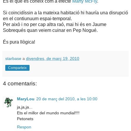
És el que es coneix com a efecte
Marty McFly
.
Si coincidíssin a la mateixa habitació hi hauría una disrupció
en el contiunuum espai-temporal.
Per això i no per cap altra raó, mai hi és en Jaume
Sobrequés quan veiem cuinar en Pep Nogué.
És pura llògica!
starbase
a
divendres, de març 19, 2010
Comparteix
4 comentaris:
MaryLou
20 de març del 2010, a les 10:00
ja,ja,ja...
Ets el millor del mundo mundial!!!!
Petonets
Respon