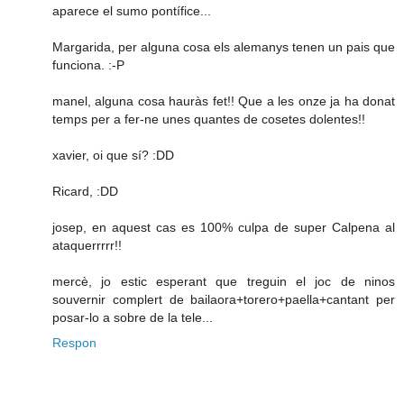
aparece el sumo pontífice...
Margarida, per alguna cosa els alemanys tenen un pais que
funciona. :-P
manel, alguna cosa hauràs fet!! Que a les onze ja ha donat
temps per a fer-ne unes quantes de cosetes dolentes!!
xavier, oi que sí? :DD
Ricard, :DD
josep, en aquest cas es 100% culpa de super Calpena al
ataquerrrrr!!
mercè, jo estic esperant que treguin el joc de ninos
souvernir complert de bailaora+torero+paella+cantant per
posar-lo a sobre de la tele...
Respon