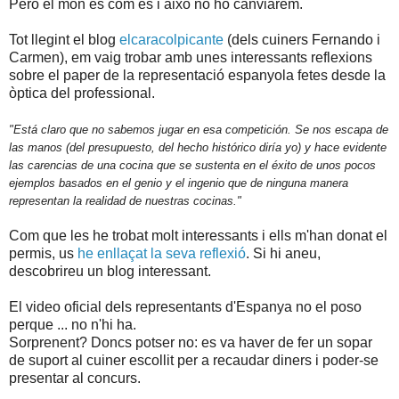
Però el món és com és i això no ho canviarem.
Tot llegint el blog
elcaracolpicante
(dels cuiners Fernando i
Carmen), em vaig trobar amb unes interessants reflexions
sobre el paper de la representació espanyola fetes desde la
òptica del professional.
"Está claro que no sabemos jugar en esa competición. Se nos escapa de
las manos (del presupuesto, del hecho histórico diría yo) y hace evidente
las carencias de una cocina que se sustenta en el éxito de unos pocos
ejemplos basados en el genio y el ingenio que de ninguna manera
representan la realidad de nuestras cocinas."
Com que les he trobat molt interessants i ells m'han donat el
permis, us
he enllaçat la seva reflexió
. Si hi aneu,
descobrireu un blog interessant.
El video oficial dels representants d'Espanya no el poso
perque ... no n'hi ha.
Sorprenent? Doncs potser no: es va haver de fer un sopar
de suport al cuiner escollit per a recaudar diners i poder-se
presentar al concurs.