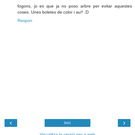
fogons, jo es que ja no poso arbre per evitar aquestes
coses. Unes boletes de color i au!! :D
Respon
‹
›
Inici
Visualitza la versió per a web