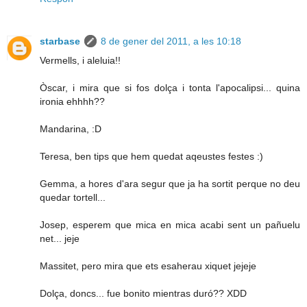
starbase
8 de gener del 2011, a les 10:18
Vermells, i aleluia!!
Òscar, i mira que si fos dolça i tonta l'apocalipsi... quina
ironia ehhhh??
Mandarina, :D
Teresa, ben tips que hem quedat aqeustes festes :)
Gemma, a hores d'ara segur que ja ha sortit perque no deu
quedar tortell...
Josep, esperem que mica en mica acabi sent un pañuelu
net... jeje
Massitet, pero mira que ets esaherau xiquet jejeje
Dolça, doncs... fue bonito mientras duró?? XDD