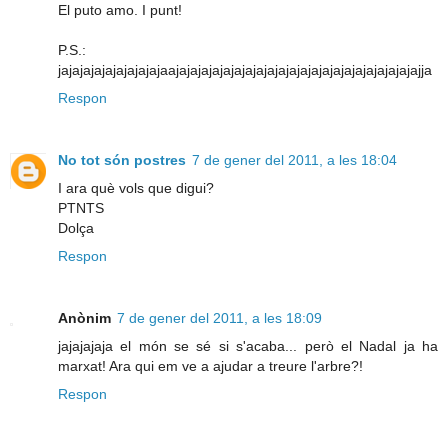
El puto amo. I punt!
P.S.:
jajajajajajajajajajaajajajajajajajajajajajajajajajajajajajajajajajja
Respon
No tot són postres
7 de gener del 2011, a les 18:04
I ara què vols que digui?
PTNTS
Dolça
Respon
Anònim
7 de gener del 2011, a les 18:09
jajajajaja el món se sé si s'acaba... però el Nadal ja ha
marxat! Ara qui em ve a ajudar a treure l'arbre?!
Respon