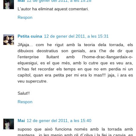
Mai
12 de gener del 2011, a les 15:28
L'autor ha eliminat aquest comentari.
Respon
Petita cuina
12 de gener del 2011, a les 15:31
JAjaja... com he rigut amb la teoria dela torrada, els
dibuixos deostratius son genials, ara t'he de dir que
l'enterprise lluitant amb l'home-drac-llangardaix-o-
elquesigui, es el que més, amb lo cutre que es veu ara,
m'has fet recordar els temps en que no em perdia ni un
capítol, quan era petita per mi era lo mas!!! jaja, i ara es
veu supercutre.
Salut!!
Respon
Mai
12 de gener del 2011, a les 15:40
suposo que això funciona només amb la torrada amb
mantega , jo les menjo amb oli d´oliva i la llei ja canvia, es