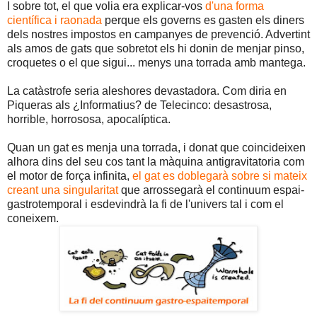
I sobre tot, el que volia era explicar-vos
d'una forma
científica i raonada
perque els governs es gasten els diners
dels nostres impostos en campanyes de prevenció. Advertint
als amos de gats que sobretot els hi donin de menjar pinso,
croquetes o el que sigui... menys una torrada amb mantega.
La catàstrofe seria aleshores devastadora. Com diria en
Piqueras als ¿Informatius? de Telecinco: desastrosa,
horrible, horrososa, apocalíptica.
Quan un gat es menja una torrada, i donat que coincideixen
alhora dins del seu cos tant la màquina antigravitatoria com
el motor de força infinita,
el gat es doblegarà sobre si mateix
creant una singularitat
que arrossegarà el continuum espai-
gastrotemporal i esdevindrà la fi de l'univers tal i com el
coneixem.