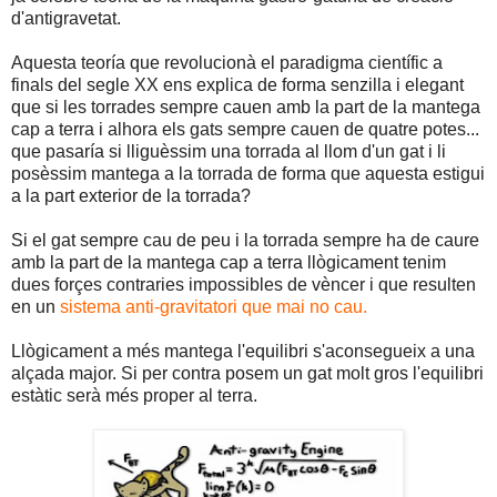
d'antigravetat.
Aquesta teoría que revolucionà el paradigma científic a
finals del segle XX ens explica de forma senzilla i elegant
que si les torrades sempre cauen amb la part de la mantega
cap a terra i alhora els gats sempre cauen de quatre potes...
que pasaría si lliguèssim una torrada al llom d'un gat i li
posèssim mantega a la torrada de forma que aquesta estigui
a la part exterior de la torrada?
Si el gat sempre cau de peu i la torrada sempre ha de caure
amb la part de la mantega cap a terra llògicament tenim
dues forçes contraries impossibles de vèncer i que resulten
en un
sistema anti-gravitatori que mai no cau.
Llògicament a més mantega l'equilibri s'aconsegueix a una
alçada major. Si per contra posem un gat molt gros l'equilibri
estàtic serà més proper al terra.