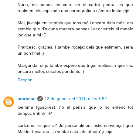
Nuria, no només es cutre en el cartrò pedra, es que
realment els cops són una coreografia a càmera lenta jeje
Mai, jajajaja em sembla que tens raó i encara diria més, em
sembla que d'alguna manera penses i et diverteix el mateix
joc que a mi :D
Francesc, gràcies. I també rodejat dels que estimem, seria
un bon final :)
Margarida, sí jo també espero que trigui moltíssim que tinc
encara moltes cosetes pendents :)
Respon
starbase
13 de gener del 2011, a les 6:52
Gemma (guspires), no et pensis que jo ho entenc tot
tampoc ehhhh :-P
surfzone, oi que si? Jo personalment estic convençut que
Mulder tenia raó i la veritat està 'ahí afuera' jejeje