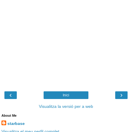
‹
›
Inici
Visualitza la versió per a web
About Me
starbase
Visualitza el meu perfil complet