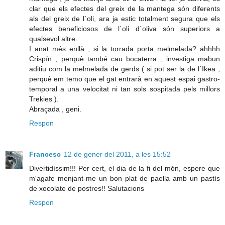
clar que els efectes del greix de la mantega són diferents
als del greix de l´oli, ara ja estic totalment segura que els
efectes beneficiosos de l´oli d´oliva són superiors a
qualsevol altre.
I anat més enllà , si la torrada porta melmelada? ahhhh
Crispín , perquè també cau bocaterra , investiga mabun
aditiu com la melmelada de gerds ( si pot ser la de l´Ikea ,
perquè em temo que el gat entrarà en aquest espai gastro-
temporal a una velocitat ni tan sols sospitada pels millors
Trekies ).
Abraçada , geni.
Respon
Francesc
12 de gener del 2011, a les 15:52
Divertidíssim!!! Per cert, el dia de la fi del món, espere que
m'agafe menjant-me un bon plat de paella amb un pastís
de xocolate de postres!! Salutacions
Respon