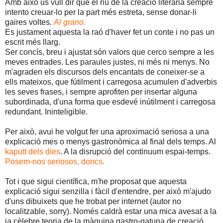
Amb això us vull dir que el riu de la creació literaria sempre
intento creuar-lo per la part més estreta, sense donar-li
gaires voltes.
Al grano.
Es justament aquesta la raó d'haver fet un conte i no pas un
escrit més llarg.
Ser concís, breu i ajustat són valors que cerco sempre a les
meves entrades. Les paraules justes, ni més ni menys. No
m'agraden els discursos dels encantats de coneixer-se a
ells mateixos, que fútilment i carregosa acumulen d'adverbis
les seves frases, i sempre aprofiten per insertar alguna
subordinada, d'una forma que esdevé inútilment i carregosa
redundant. Ininteligible.
Per això, avui he volgut fer una aproximació seriosa a una
explicació mes o menys gastronòmica al final dels temps. Al
kaputt dels dies
. A la disrupció del continuum espai-temps.
Posem-nos seriosos, doncs.
Tot i que sigui científica, m'he proposat que aquesta
explicació sigui senzilla i fàcil d'entendre, per això m'ajudo
d'uns dibuixets que he trobat per internet (autor no
localitzable, sorry). Només caldrà estar una mica avesat a la
ja cèlebre teoria de la màquina gastro-gatuna de creació