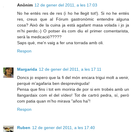
Anònim
12 de gener del 2011, a les 17:03
No he entés res de res (i ho he llegit tot!). Si no he entés
res, creus que al Fórum gastronòmic entendre alguna
cosa? Això de la cuina ja està agafant masa volada i jo ja
m'hi perdo;-) O potser és com diu el primer comentarista,
serà la medicació?????
Saps què, me'n vaig a fer una torrada amb oli.
Respon
Margarida
12 de gener del 2011, a les 17:11
Doncs jo espero que la fi del món encara trigui molt a venir,
perquè m'agafaria ben desprevinguda!
Pensa que fins i tot em moriria de por si em trobés amb un
llangardaix com el del vídeo! Tot de cartró pedra, sí, però
com patia quan m'ho mirava "años ha"!
Respon
Ruben
12 de gener del 2011, a les 17:40