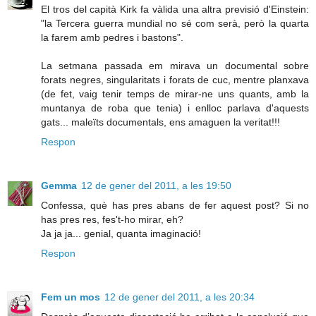
El tros del capità Kirk fa vàlida una altra previsió d'Einstein:
"la Tercera guerra mundial no sé com serà, però la quarta
la farem amb pedres i bastons".
La setmana passada em mirava un documental sobre
forats negres, singularitats i forats de cuc, mentre planxava
(de fet, vaig tenir temps de mirar-ne uns quants, amb la
muntanya de roba que tenia) i enlloc parlava d'aquests
gats... maleïts documentals, ens amaguen la veritat!!!
Respon
Gemma
12 de gener del 2011, a les 19:50
Confessa, què has pres abans de fer aquest post? Si no
has pres res, fes't-ho mirar, eh?
Ja ja ja... genial, quanta imaginació!
Respon
Fem un mos
12 de gener del 2011, a les 20:34