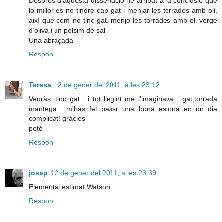
Desprès d’aquesta dissertació he arribat a la conclusió que
lo millor es no tindre cap gat i menjar les torrades amb oli,
així que com no tinc gat. menjo les torrades amb oli verge
d’oliva i un polsim de sal
Una abraçada
Respon
Teresa
12 de gener del 2011, a les 23:12
Veuràs, tinc gat , i tot llegint me l'imaginava... gat,torrada
mantega... m'has fet passr una bona estona en un dia
complicat! gràcies
petó
Respon
josep
12 de gener del 2011, a les 23:39
Elemental estimat Watson!
Respon