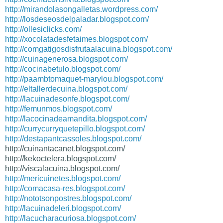
http://mirandolasongalletas.wordpress.com/
http://losdeseosdelpaladar.blogspot.com/
http://ollesiclicks.com/
http://xocolatadesfetaimes.
blogspot.com/
http://
comgatigosdisfrutaalacuina.
blogspot.com/
http://cuinagenerosa.blogspot.
com/
http://cocinabetulo.blogspot.
com/
http://paambtomaquet-marylou.
blogspot.com/
http://eltallerdecuina.
blogspot.com/
http://lacuinadesonfe.
blogspot.com/
http://femunmos.blogspot.com/
http://lacocinadeamandita.
blogspot.com/
http://currycurryquetepillo.
blogspot.com/
http://destapantcassoles.
blogspot.com/
http://cuinantacanet.blogspot.
com/
http://kekoctelera.blogspot.
com/
http://viscalacuina.blogspot.
com/
http://mericuinetes.blogspot.com/
http://comacasa-res.blogspot.com/
http://nototsonpostres.blogspot.com/
http://lacuinadeleri.blogspot.com/
http://lacucharacuriosa.blogspot.com/