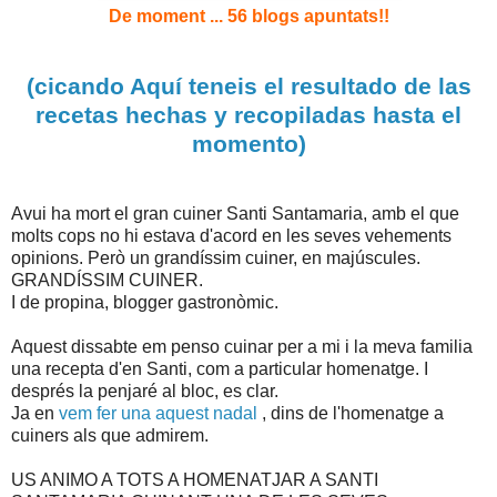
De moment ... 56 blogs apuntats!!
(cicando Aquí teneis el resultado de las
recetas hechas y recopiladas hasta el
momento)
Avui ha mort el gran cuiner Santi Santamaria, amb el que
molts cops no hi estava d'acord en les seves vehements
opinions. Però un grandíssim cuiner, en majúscules.
GRANDÍSSIM CUINER.
I de propina, blogger gastronòmic.
Aquest dissabte em penso cuinar per a mi i la meva familia
una recepta d'en Santi, com a particular homenatge. I
després la penjaré al bloc, es clar.
Ja en
vem fer una aquest nadal
, dins de l'homenatge a
cuiners als que admirem.
US ANIMO A TOTS A HOMENATJAR A SANTI