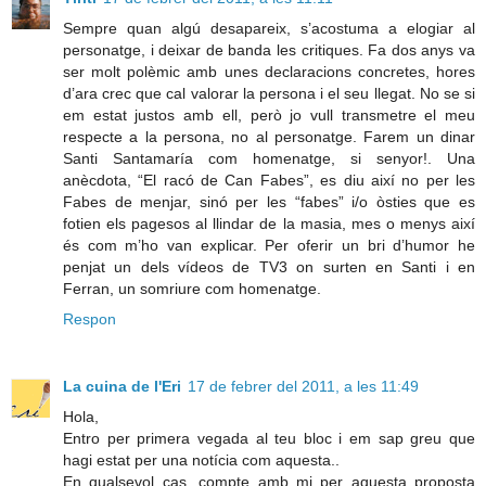
Sempre quan algú desapareix, s’acostuma a elogiar al
personatge, i deixar de banda les critiques. Fa dos anys va
ser molt polèmic amb unes declaracions concretes, hores
d’ara crec que cal valorar la persona i el seu llegat. No se si
em estat justos amb ell, però jo vull transmetre el meu
respecte a la persona, no al personatge. Farem un dinar
Santi Santamaría com homenatge, si senyor!. Una
anècdota, “El racó de Can Fabes”, es diu així no per les
Fabes de menjar, sinó per les “fabes” i/o òsties que es
fotien els pagesos al llindar de la masia, mes o menys així
és com m’ho van explicar. Per oferir un bri d’humor he
penjat un dels vídeos de TV3 on surten en Santi i en
Ferran, un somriure com homenatge.
Respon
La cuina de l'Eri
17 de febrer del 2011, a les 11:49
Hola,
Entro per primera vegada al teu bloc i em sap greu que
hagi estat per una notícia com aquesta..
En qualsevol cas, compte amb mi per aquesta proposta