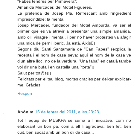
“Fabes tendres per Primavera”:
Amanida Mercader. del Motel Figueres.
La preferida de Josep Pla. Refrescant amb l'ingredient
imprescindible: la menta.
Josep Mercader, fundador del Motel Ampurdà, va ser el
primer que es va atrevir a presentar una simple amanida,
amb oli, vinagre i menta.. i per no haver protestes va afagir
una mica de pernil iberic. Ja està. Aixís)
Segons diu Santi Santamaria de "Can Fabes" (explica la
recepta i el nom de casa seva: aquí el nom de la casa ve
d'un altre lloc, no de la verdura. “Una faba” en català també
vol dir una bufa i en castella una "torta"¡¡
Salut per tot@s¡¡¡
Felicitats per el teu blog, moltes gràcies per deixar explicar-
me. Gràcies.
Respon
Anònim
16 de febrer del 2011, a les 23:23
Tot l equip de MESKPA se suma a l iniciativa, com no
elaborant un bon pa, com a ell li agradava, ben fet, ben
cuit, ben sucat amb un bon oli de casa...