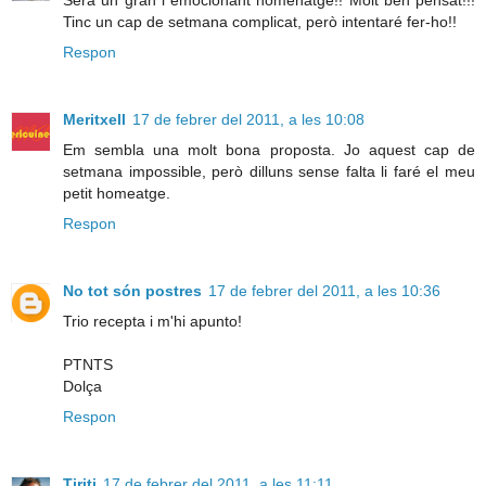
Serà un gran i emocionant homenatge!! Molt ben pensat!!!
Tinc un cap de setmana complicat, però intentaré fer-ho!!
Respon
Meritxell
17 de febrer del 2011, a les 10:08
Em sembla una molt bona proposta. Jo aquest cap de
setmana impossible, però dilluns sense falta li faré el meu
petit homeatge.
Respon
No tot són postres
17 de febrer del 2011, a les 10:36
Trio recepta i m'hi apunto!
PTNTS
Dolça
Respon
Tiriti
17 de febrer del 2011, a les 11:11