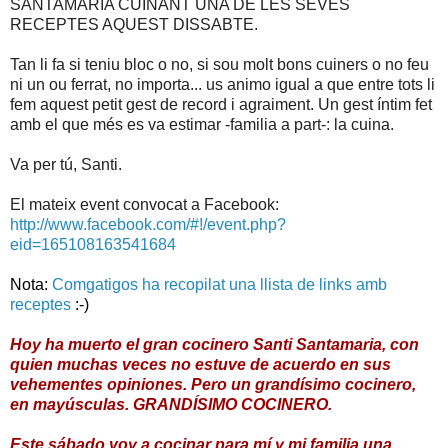
SANTAMARIA CUINANT UNA DE LES SEVES
RECEPTES AQUEST DISSABTE.
Tan li fa si teniu bloc o no, si sou molt bons cuiners o no feu
ni un ou ferrat, no importa... us animo igual a que entre tots li
fem aquest petit gest de record i agraiment. Un gest íntim fet
amb el que més es va estimar -familia a part-: la cuina.
Va per tú, Santi.
El mateix event convocat a Facebook:
http://www.facebook.com/#!/event.php?
eid=165108163541684
Nota:
Comgatigos ha recopilat una llista de links amb
receptes
:-)
Hoy
ha
muerto
el gran
cocinero
Santi
Santamaria
,
con
quien
muchas veces
no
estuve de acuerdo
en
sus
vehementes
opiniones
.
Pero
un
grandísimo
cocinero
,
en
mayúsculas
.
GRANDÍSIMO
COCINERO
.
Este sábado
voy a
cocinar
para mí
y
mi
familia
una