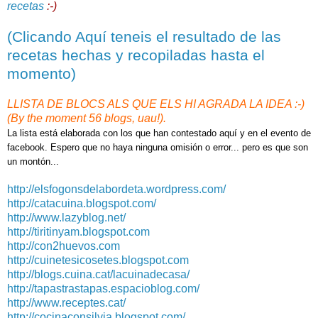
recetas
:-)
(Clicando Aquí teneis el resultado de las
recetas hechas y recopiladas hasta el
momento)
LLISTA DE BLOCS ALS QUE ELS HI AGRADA LA IDEA :-)
(By the moment 56 blogs, uau!).
La lista está elaborada con los que han contestado aquí y en el evento de
facebook. Espero que no haya ninguna omisión o error... pero es que son
un montón...
http://elsfogonsdelabordeta.
wordpress.com/
http://catacuina.blogspot.com/
http://www.lazyblog.net/
http://tiritinyam.blogspot.com
http://con2huevos.com
http://cuinetesicosetes.blogspot.com
http://blogs.cuina.cat/
lacuinadecasa/
http://tapastrastapas.espacioblog.com/
http://www.receptes.cat/
http://cocinaconsilvia.blogspot.com/