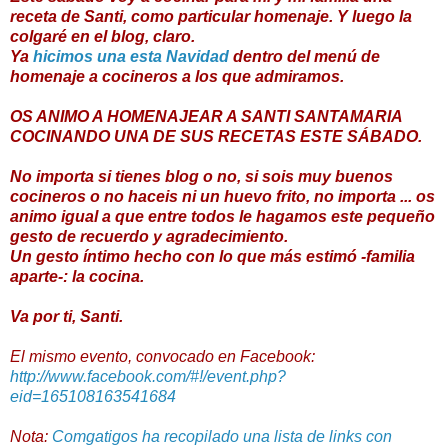
receta
de
Santi
,
como
particular
homenaje
.
Y
luego la
colgaré
en el blog
,
claro
.
Ya
hicimos una esta Navidad
dentro del menú de
homenaje a cocineros a los que admiramos.
OS ANIMO A HOMENAJEAR A
SANTI
SANTAMARIA
COCINANDO
UNA
DE
SUS
RECETAS
ESTE
SÁBADO
.
No importa si tienes
blog
o
no
,
si
sois muy buenos
cocineros
o
no
haceis
ni
un huevo
frito
,
no
importa
...
os
animo
igual
a
que entre
todos
le
hagamos
este
pequeño
gesto
de recuerdo
y
agradecimiento
.
Un
gesto
íntimo
hecho con
lo
que
más
estimó
-familia
aparte-:
la
cocina
.
Va
por
ti
,
Santi
.
El mismo evento, convocado en Facebook:
http://www.facebook.com/#!/event.php?
eid=165108163541684
Nota:
Comgatigos ha recopilado una lista de links con