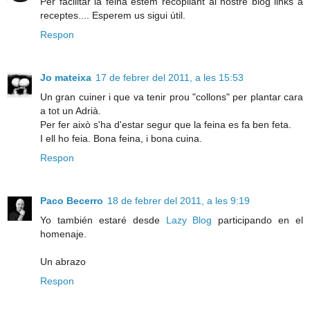
Per facilitar la feina estem recopilant al nostre blog links a
receptes.... Esperem us sigui útil.
Respon
Jo mateixa
17 de febrer del 2011, a les 15:53
Un gran cuiner i que va tenir prou "collons" per plantar cara
a tot un Adrià.
Per fer això s'ha d'estar segur que la feina es fa ben feta.
I ell ho feia. Bona feina, i bona cuina.
Respon
Paco Becerro
18 de febrer del 2011, a les 9:19
Yo también estaré desde
Lazy Blog
participando en el
homenaje.
Un abrazo
Respon