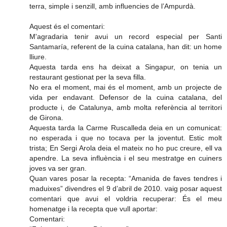
terra, simple i senzill, amb influencies de l’Ampurdà.
Aquest és el comentari:
M'agradaria tenir avui un record especial per Santi
Santamaría, referent de la cuina catalana, han dit: un home
lliure.
Aquesta tarda ens ha deixat a Singapur, on tenia un
restaurant gestionat per la seva filla.
No era el moment, mai és el moment, amb un projecte de
vida per endavant. Defensor de la cuina catalana, del
producte i, de Catalunya, amb molta referència al territori
de Girona.
Aquesta tarda la Carme Ruscalleda deia en un comunicat:
no esperada i que no tocava per la joventut. Estic molt
trista; En Sergi Arola deia el mateix no ho puc creure, ell va
apendre. La seva influència i el seu mestratge en cuiners
joves va ser gran.
Quan vares posar la recepta: “Amanida de faves tendres i
maduixes” divendres el 9 d’abril de 2010. vaig posar aquest
comentari que avui el voldria recuperar: És el meu
homenatge i la recepta que vull aportar:
Comentari: