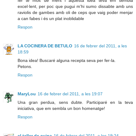
fer té molt de mèrit i aquesta idea teva em sembla
excel·lent, per poc que pugui m'hi sumo dissabte amb uns
raviolis de gambes amb oli de ceps que vaig poder menjar
a can fabes i és un plat inoblidable
Respon
LA COCINERA DE BETULO
16 de febrer del 2011, a les
18:59
Bona idea! Buscaré alguna recepta seva per fer-la.
Petons.
Respon
MaryLou
16 de febrer del 2011, a les 19:07
Una gran perdua, sens dubte. Participaré en la teva
iniciativa, que em sembla un bon homenatge!
Respon
el taller de cuina
16 de febrer del 2011, a les 19:24