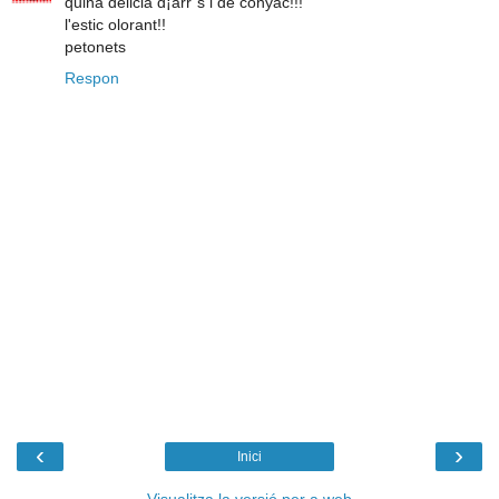
quina delicia d¡arr`s i de conyac!!!
l'estic olorant!!
petonets
Respon
‹
›
Inici