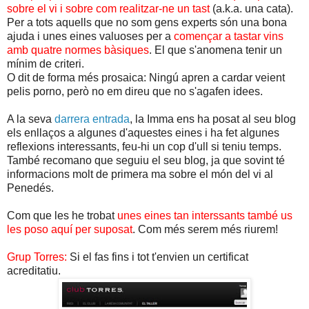
sobre el vi i sobre com realitzar-ne un tast
(a.k.a. una cata).
Per a tots aquells que no som gens experts són una bona
ajuda i unes eines valuoses per a
començar a tastar vins
amb quatre normes bàsiques
. El que s'anomena tenir un
mínim de criteri.
O dit de forma més prosaica: Ningú apren a cardar veient
pelis porno, però no em direu que no s'agafen idees.
A la seva
darrera entrada
, la Imma ens ha posat al seu blog
els enllaços a algunes d'aquestes eines i ha fet algunes
reflexions interessants, feu-hi un cop d'ull si teniu temps.
També recomano que seguiu el seu blog, ja que sovint té
informacions molt de primera ma sobre el món del vi al
Penedés.
Com que les he trobat
unes eines tan interssants també us
les poso aquí per suposat
. Com més serem més riurem!
Grup Torres:
Si el fas fins i tot t'envien un certificat
acreditatiu.