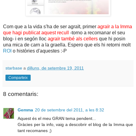
Com que a la vida s'ha de ser agraït, primer
agraïr a la Imma
que hagi publicat aquest recull
-torno a recomanar el seu
blog- i en segón lloc
agraïr també als cellers
que hi posin
una mica de carn a la graella. Espero que els hi retorni molt
ROI
o històries d'aquestes :-P
starbase
a
dilluns, de setembre 19, 2011
Comparteix
8 comentaris:
Gemma
20 de setembre del 2011, a les 8:32
Aquest és el meu GRAN tema pendent...
Gràcies per la info, vaig a descobrir el blog de la Imma que
tant recomanes ;)