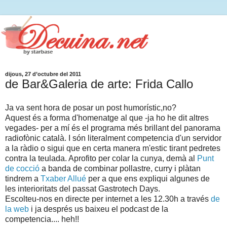
dijous, 27 d’octubre del 2011
de Bar&Galeria de arte: Frida Callo
Ja va sent hora de posar un post humorístic,no?
Aquest és a forma d'homenatge al que -ja ho he dit altres
vegades- per a mí és el programa més brillant del panorama
radiofònic català. I són literalment competencia d'un servidor
a la ràdio o sigui que en certa manera m'estic tirant pedretes
contra la teulada. Aprofito per colar la cunya, demà al
Punt
de cocció
a banda de combinar pollastre, curry i plàtan
tindrem a
Txaber Allué
per a que ens expliqui algunes de
les interioritats del passat Gastrotech Days.
Escolteu-nos en directe per internet a les 12.30h a través
de
la web
i ja després us baixeu el podcast de la
competencia.... heh!!