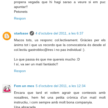
propera vegada que hi hagi sarao a veure si em puc
apuntar!!
Petonets
Respon
starbase
4 d’octubre del 2011, a les 6:37
Macos tots, us responc col.lectivament. Gràcies per els
ànims tot i que us recordo que la convocatoria és desde el
col.lectiu gastrobloc@ires i no pas individual :).
Lo que passa és que me quereis mucho :D
I sí, va ser un matí fantàstic!!
Respon
Fem un mos
5 d’octubre del 2011, a les 12:34
Encara que tard et volem agrair que contessis amb
nosaltres, hem fet una petita crònica d’un matí molt
instructiu, i com sempre amb molt bona companyia.
Una abraçada