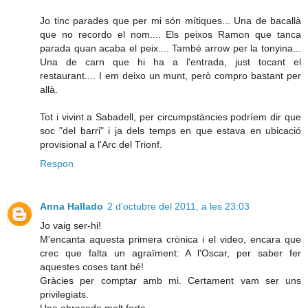
Jo tinc parades que per mi són mítiques... Una de bacallà
que no recordo el nom.... Els peixos Ramon que tanca
parada quan acaba el peix.... També arrow per la tonyina...
Una de carn que hi ha a l'entrada, just tocant el
restaurant.... I em deixo un munt, però compro bastant per
allà.
Tot i vivint a Sabadell, per circumpstàncies podríem dir que
soc "del barri" i ja dels temps en que estava en ubicació
provisional a l'Arc del Trionf.
Respon
Anna Hallado
2 d’octubre del 2011, a les 23:03
Jo vaig ser-hi!
M'encanta aquesta primera crònica i el video, encara que
crec que falta un agraïment: A l'Oscar, per saber fer
aquestes coses tant bé!
Gràcies per comptar amb mi. Certament vam ser uns
privilegiats.