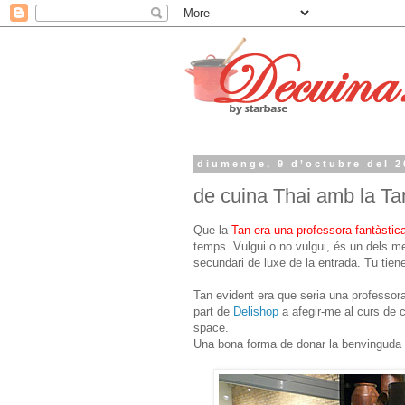
diumenge, 9 d’octubre del 2
de cuina Thai amb la Ta
Que la
Tan era una professora fantàstic
temps. Vulgui o no vulgui, és un dels me
secundari de luxe de la entrada. Tu tiene
Tan evident era que seria una professora
part de
Delishop
a afegir-me al curs de 
space.
Una bona forma de donar la benvinguda