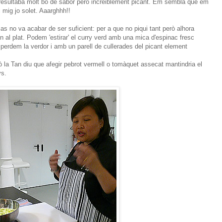
 resultaba molt bó de sabor però increiblement picant. Em sembla que em
i mig jo solet. Aaarghhh!!
as no va acabar de ser suficient: per a que no piqui tant però alhora
n al plat. Podem 'estirar' el curry verd amb una mica d'espinac fresc
perdem la verdor i amb un parell de cullerades del picant element
rò la Tan diu que afegir pebrot vermell o tomàquet assecat mantindria el
ys.