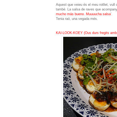
Aquest que veieu és el meu rotllet, vull d
també. La salsa de raves que acompan
mucho más bueno. Muuuucha salsa
'.
Tenia raó, una vegada més.
KAI-LOOK-KOEY (Ous durs fregits amb 