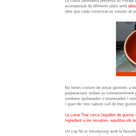
La cuina tailandesa presenta un menjar 
acompanyat de diferents plats amb
altre
dels que cada comensal es serveix al s
No tenen costum de posar ganivets a tau
preparacions arriben ja convenientment p
verdures ajulianades o brunesades i se
I quan dic tres sabors vull dir tres gustos
La cuina Thai cerca l'equilibri de gustos
ingredient a les receptes: equilibra els àc
Un cop fet el 'introducing' amb la filosof