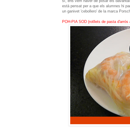
sí, ens vem haver de posar els davantals
està pensat per a que els alumnes hi par
un ganivet 'cebollero' de la marca Porsc
POH-PIA SOD (rotllets de pasta d'arrós 