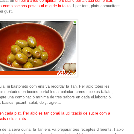
basat en
un bol d'arròs completament blanc per a cada comensal
,
s combinacions posats al mig de la taula
. I per tant, plats comunitaris
eu gust.
la, ni bastonets com ens va recordar la Tan. Per això totes les
resentades en bocins portables al paladar: carns i peixos tallats,
mpre una combinació mínima de tres sabors en cada el.laboració.
 bàsics: picant, salat, dolç, agre,...
 en cada plat. Per això és tan comú la utilització de sucre com a
ids i els salats.
ia de la seva cuina, la Tan ens va preparar tres receptes diferents. I això