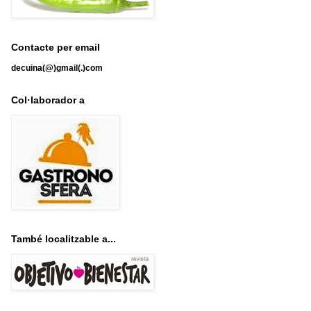
Contacte per email
decuina(@)gmail(.)com
Col·laborador a
També localitzable a...