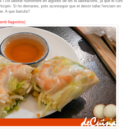
 i col.laborar humilment en algunes de les el.laboracions, ja que el curs
ticipin. Si ho demanes, pots aconseguir que et deixin tallar l'enciam en
he. A que barrufa?
amb llagostins)