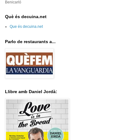
Benicarló
Què és decuina.net
Que és decuina.net
Parlo de restaurants a...
Llibre amb Daniel Jordà: