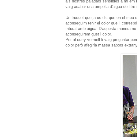
als nostres paladars sensibles a mi em
vaig acabar una ampolla d'aigua de litre 
Un truquet que ja us dic que en el meu c
aconseguim tenir el color que li correspó
triturat amb aigua. D'aquesta manera no 
aconseguirem gust i color.
Per al curry vermell li vaig preguntar pe
color però afegiria massa sabors extran