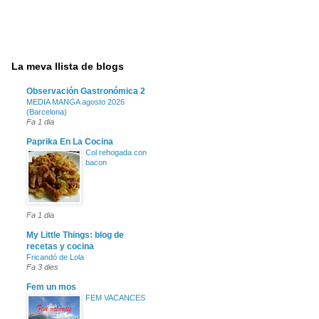
La meva llista de blogs
Observación Gastronómica 2
MEDIA MANGA agosto 2026
(Barcelona)
Fa 1 dia
Paprika En La Cocina
Col rehogada con
bacon
Fa 1 dia
My Little Things: blog de
recetas y cocina
Fricandó de Lola
Fa 3 dies
Fem un mos
FEM VACANCES