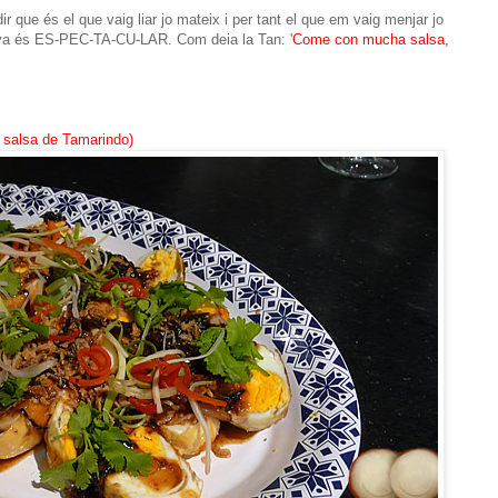
ir que és el que vaig liar jo mateix i per tant el que em vaig menjar jo
ya és ES-PEC-TA-CU-LAR. Com deia la Tan: '
Come con mucha salsa,
salsa de Tamarindo)